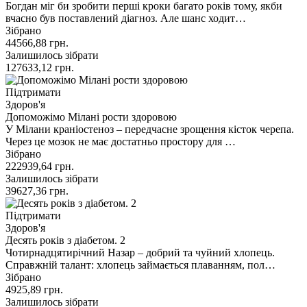
Богдан міг би зробити перші кроки багато років тому, якби
вчасно був поставлений діагноз. Але шанс ходит…
Зібрано
44566,88
грн.
Залишилось зібрати
127633,12
грн.
Підтримати
Здоров'я
Допоможімо Мілані рости здоровою
У Мілани краніостеноз – передчасне зрощення кісток черепа.
Через це мозок не має достатньо простору для …
Зібрано
222939,64
грн.
Залишилось зібрати
39627,36
грн.
Підтримати
Здоров'я
Десять років з діабетом. 2
Чотирнадцятирічний Назар – добрий та чуйний хлопець.
Справжній талант: хлопець займається плаванням, пол…
Зібрано
4925,89
грн.
Залишилось зібрати