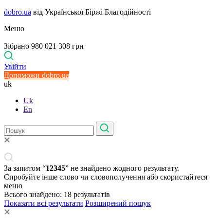
dobro.ua
від Української Біржі Благодійності
Меню
Зібрано 980 021 308 грн
Увійти
Допоможи dobro.ua
uk
Uk
En
За запитом “
12345
” не знайдено жодного результату.
Спробуйте інше слово чи словополучення або скористайтеся
меню
Всього знайдено:
18
результатів
Показати всі результати
Розширений пошук