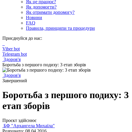
Як це працює?
Як допомогти?
Як отримати допомогу?
Новини
FAQ
Правила, принципи та процедури
Приєднуйся до нас:
Viber bot
Telegram bot
Здоров'я
Боротьба з першого подиху: 3 етап зборів
Здоров'я
Завершений
Боротьба з першого подиху: 3
етап зборів
Проєкт здійснює
БФ "Архангела Михаїла"
Розпочато: 08.04.2016