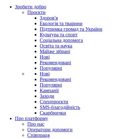
Зробити добро
Проєкти
Здоров'я
Екологія та тварини
Підтримка громад та України
Культура та спорт
Соціальна допомога
Освіта та наука
Майже зібрані
Нові
Рекомендовані
Популярні
Нові
Рекомендовані
Популярні
Кампанії
Заходи
Спецпроєкти
SMS-благодійність
Скарбнички
Про платформу
Про нас
Оператори допомоги
Співпраця