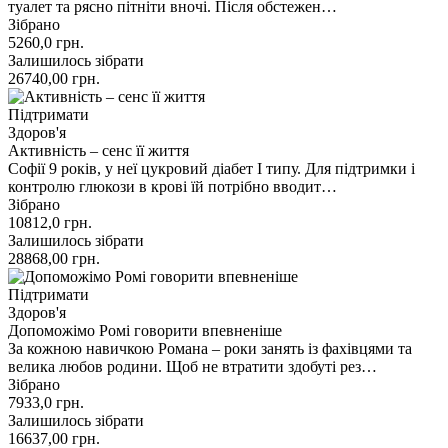
туалет та рясно пітніти вночі. Після обстежен…
Зібрано
5260,0
грн.
Залишилось зібрати
26740,00
грн.
Підтримати
Здоров'я
Активність – сенс її життя
Софії 9 років, у неї цукровий діабет І типу. Для підтримки і
контролю глюкози в крові їй потрібно вводит…
Зібрано
10812,0
грн.
Залишилось зібрати
28868,00
грн.
Підтримати
Здоров'я
Допоможімо Ромі говорити впевненіше
За кожною навичкою Романа – роки занять із фахівцями та
велика любов родини. Щоб не втратити здобуті рез…
Зібрано
7933,0
грн.
Залишилось зібрати
16637,00
грн.