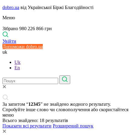
dobro.ua
від Української Біржі Благодійності
Меню
Зібрано 980 226 866 грн
Увійти
Допоможи dobro.ua
uk
Uk
En
За запитом “
12345
” не знайдено жодного результату.
Спробуйте інше слово чи словополучення або скористайтеся
меню
Всього знайдено:
18
результатів
Показати всі результати
Розширений пошук