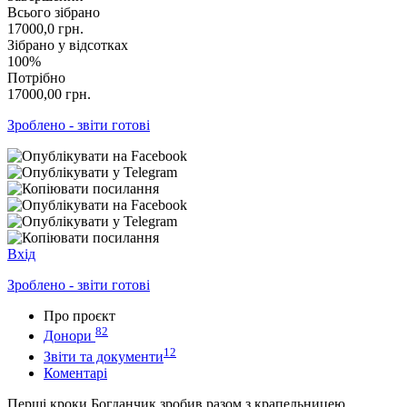
Всього зібрано
17000,0
грн.
Зібрано у відсотках
100%
Потрібно
17000,00
грн.
Зроблено - звіти готові
Вхід
Зроблено - звіти готові
Про проєкт
82
Донори
12
Звіти та документи
Коментарі
Перші кроки Богданчик зробив разом з крапельницею.