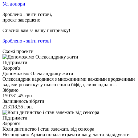
Усі донори
Зроблено - звіти готові,
проєкт завершено.
Спасибі вам за вашу підтримку!
Зроблено - звіти готові
Схожі проєкти
Підтримати
Здоров'я
Допоможімо Олександрику жити
Олександрик народився з множинними важкими вродженими
вадами розвитку: у нього спина біфіда, лише одна н…
Зібрано
159781,45
грн.
Залишилось зібрати
213118,55
грн.
Підтримати
Здоров'я
Коли дитинство і стан залежать від сенсора
Несподівано Аріана почала втрачати вагу, часто відвідувати