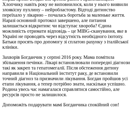
Хлопчику навіть року не виповнилося, коли у нього виявили
злоякісну пухлину – нейробластому. Відтоді дитинство
переїхало у лікарню – почалась боротьба за маленьке життя.
Наразі основний протокол завершено, але питання
залишається відкритим: чи відступає хвороба? Єдина
можливість отримати відповідь – це MIBG-сканування, яке в
Україні не проводять через відсутність необхідного ізотопу.
Батьки просять про допомогу зі сплатою рахунку з італійської
клініки.
Захворів Богданчик у серпні 2016 року. Мама помітила
збільшення печінки. Лікарі встановлювали попередні діагнози
такі як закреп та гепатомегалії. Після обстеження дитину
направили в Національний інститут раку, де встановили
точний діагноз та призначили лікування. Богдан пройшов усі
етапи лікування, а тепер потрібно знати, наскільки успішно.
Родина увесь час намагалася справлятися самостійно, але
ресурсів просто не залишилося.
Допоможіть подарувати мамі Богданчика спокійний сон!