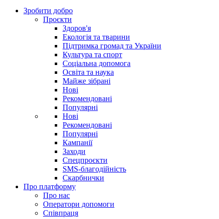
Зробити добро
Проєкти
Здоров'я
Екологія та тварини
Підтримка громад та України
Культура та спорт
Соціальна допомога
Освіта та наука
Майже зібрані
Нові
Рекомендовані
Популярні
Нові
Рекомендовані
Популярні
Кампанії
Заходи
Спецпроєкти
SMS-благодійність
Скарбнички
Про платформу
Про нас
Оператори допомоги
Співпраця