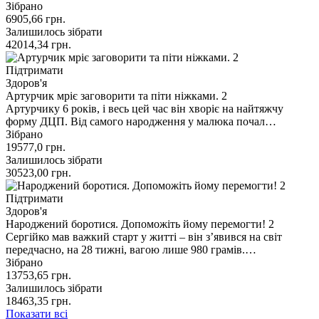
Зібрано
6905,66
грн.
Залишилось зібрати
42014,34
грн.
Підтримати
Здоров'я
Артурчик мріє заговорити та піти ніжками. 2
Артурчику 6 років, і весь цей час він хворіє на найтяжчу
форму ДЦП. Від самого народження у малюка почал…
Зібрано
19577,0
грн.
Залишилось зібрати
30523,00
грн.
Підтримати
Здоров'я
Народжений боротися. Допоможіть йому перемогти! 2
Сергійко мав важкий старт у житті – він з’явився на світ
передчасно, на 28 тижні, вагою лише 980 грамів.…
Зібрано
13753,65
грн.
Залишилось зібрати
18463,35
грн.
Показати всі