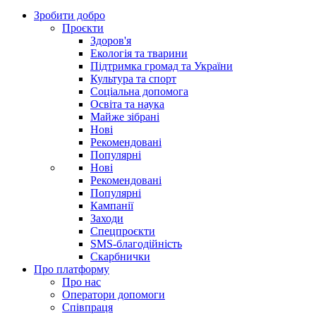
Зробити добро
Проєкти
Здоров'я
Екологія та тварини
Підтримка громад та України
Культура та спорт
Соціальна допомога
Освіта та наука
Майже зібрані
Нові
Рекомендовані
Популярні
Нові
Рекомендовані
Популярні
Кампанії
Заходи
Спецпроєкти
SMS-благодійність
Скарбнички
Про платформу
Про нас
Оператори допомоги
Співпраця