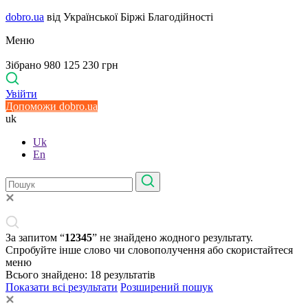
dobro.ua
від Української Біржі Благодійності
Меню
Зібрано 980 125 230 грн
Увійти
Допоможи dobro.ua
uk
Uk
En
За запитом “
12345
” не знайдено жодного результату.
Спробуйте інше слово чи словополучення або скористайтеся
меню
Всього знайдено:
18
результатів
Показати всі результати
Розширений пошук