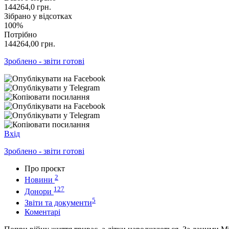
144264,0
грн.
Зібрано у відсотках
100%
Потрібно
144264,00
грн.
Зроблено - звіти готові
Вхід
Зроблено - звіти готові
Про проєкт
2
Новини
127
Донори
5
Звіти та документи
Коментарі