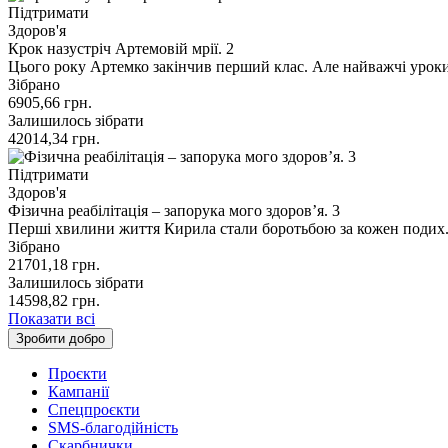
Підтримати
Здоров'я
Крок назустріч Артемовій мрії. 2
Цього року Артемко закінчив перший клас. Але найважчі урок
Зібрано
6905,66
грн.
Залишилось зібрати
42014,34
грн.
Підтримати
Здоров'я
Фізична реабілітація – запорука мого здоровʼя. 3
Перші хвилини життя Кирила стали боротьбою за кожен подих. К
Зібрано
21701,18
грн.
Залишилось зібрати
14598,82
грн.
Показати всі
Зробити добро
Проєкти
Кампанії
Спецпроєкти
SMS-благодійність
Скарбнички