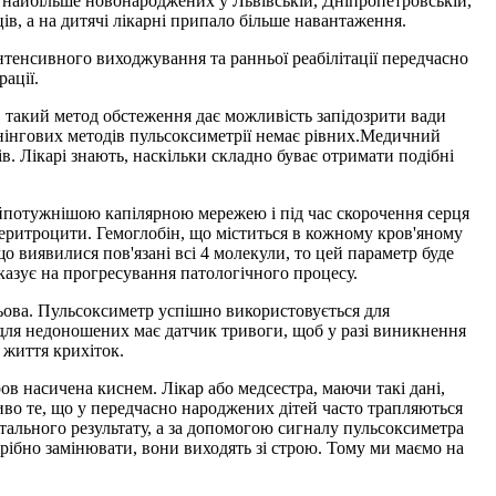
А найбільше новонароджених у Львівській, Дніпропетровській,
ів, а на дитячі лікарні припало більше навантаження.
нтенсивного виходжування та ранньої реабілітації передчасно
рації.
такий метод обстеження дає можливість запідозрити вади
ринінгових методів пульсоксиметрії немає рівних.Медичний
в. Лікарі знають, наскільки складно буває отримати подібні
айпотужнішою капілярною мережею і під час скорочення серця
 еритроцити. Гемоглобін, що міститься в кожному кров'яному
 виявилися пов'язані всі 4 молекули, то цей параметр буде
казує на прогресування патологічного процесу.
ьова. Пульсоксиметр успішно використовується для
 для недоношених має датчик тривоги, щоб у разі виникнення
 життя крихіток.
в насичена киснем. Лікар або медсестра, маючи такі дані,
иво те, що у передчасно народжених дітей часто трапляються
етального результату, а за допомогою сигналу пульсоксиметра
трібно замінювати, вони виходять зі строю. Тому ми маємо на