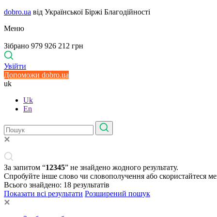
dobro.ua
від Української Біржі Благодійності
Меню
Зібрано 979 926 212 грн
Увійти
Допоможи dobro.ua
uk
Uk
En
За запитом “
12345
” не знайдено жодного результату.
Спробуйте інше слово чи словополучення або скористайтеся м
Всього знайдено:
18
результатів
Показати всі результати
Розширений пошук