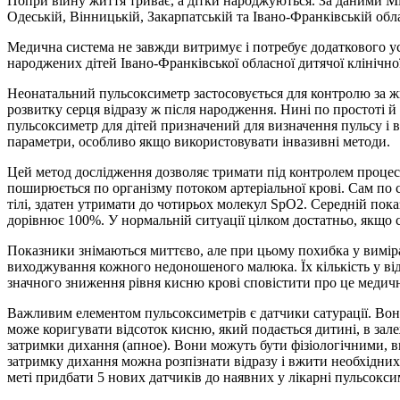
Попри війну життя триває, а дітки народжуються. За даними Мі
Одеській, Вінницькій, Закарпатській та Івано-Франківській обла
Медична система не завжди витримує і потребує додаткового ус
народжених дітей Івано-Франківської обласної дитячої клінічної
Неонатальний пульсоксиметр застосовується для контролю за 
розвитку серця відразу ж після народження. Нині по простоті 
пульсоксиметр для дітей призначений для визначення пульсу і в
параметри, особливо якщо використовувати інвазивні методи.
Цей метод дослідження дозволяє тримати під контролем процес
поширюється по організму потоком артеріальної крові. Сам по 
тілі, здатен утримати до чотирьох молекул SpO2. Середній пока
дорівнює 100%. У нормальній ситуації цілком достатньо, якщо 
Показники знімаються миттєво, але при цьому похибка у вимір
виходжування кожного недоношеного малюка. Їх кількість у від
значного зниження рівня кисню крові сповістити про це медич
Важливим елементом пульсоксиметрів є датчики сатурації. Вони 
може коригувати відсоток кисню, який подається дитині, в зал
затримки дихання (апное). Вони можуть бути фізіологічними, вн
затримку дихання можна розпізнати відразу і вжити необхідних
меті придбати 5 нових датчиків до наявних у лікарні пульсокси