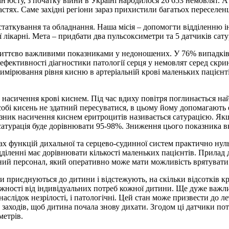
н'юсту, з початку війни в Україні народилося 26 653 немовлят. 
стях. Саме західні регіони зараз прихистили багатьох переселенц
таткування та обладнання. Наша місія – допомогти відділенню і
 лікарні. Мета – придбати два пульсоксиметри та 5 датчиків сату
життєво важливими показниками у недоношених. У 76% випадків 
й ефективності діагностики патології серця у немовлят серед ск
имірювання рівня кисню в артеріальній крові маленьких пацієнті
 насичення крові киснем. Під час вдиху повітря поглинається н
собі кисень не здатний пересуватися, в цьому йому допомагають
зник насичення киснем еритроцитів називається сатурацією. Якщо
сатурація буде дорівнювати 95-98%. Зниження цього показника в
ах функцій дихальної та серцево-судинної систем практично нул
діленні має дорівнювати кількості маленьких пацієнтів. Прилад
ний персонал, який оперативно може мати можливість врятувати
приєднуються до дитини і відстежують, на скільки відсотків кро
ежності від індивідуальних потреб кожної дитини. Ще дуже важл
аслідок незрілості, і патологічні. Цей стан може призвести до л
 заходів, щоб дитина почала знову дихати. Згодом ці датчики по
метрів.