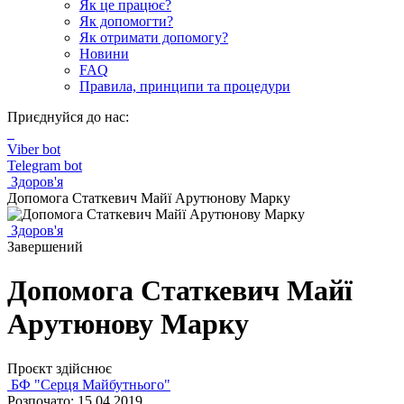
Як це працює?
Як допомогти?
Як отримати допомогу?
Новини
FAQ
Правила, принципи та процедури
Приєднуйся до нас:
Viber bot
Telegram bot
Здоров'я
Допомога Статкевич Майї Арутюнову Марку
Здоров'я
Завершений
Допомога Статкевич Майї
Арутюнову Марку
Проєкт здійснює
БФ "Серця Майбутнього"
Розпочато: 15.04.2019