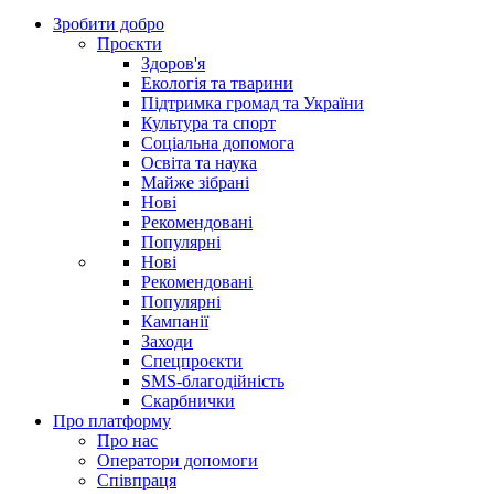
Зробити добро
Проєкти
Здоров'я
Екологія та тварини
Підтримка громад та України
Культура та спорт
Соціальна допомога
Освіта та наука
Майже зібрані
Нові
Рекомендовані
Популярні
Нові
Рекомендовані
Популярні
Кампанії
Заходи
Спецпроєкти
SMS-благодійність
Скарбнички
Про платформу
Про нас
Оператори допомоги
Співпраця