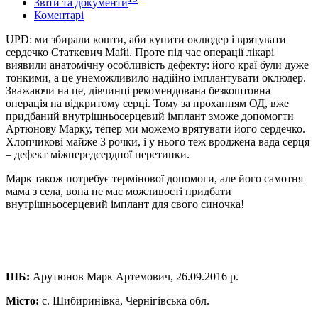
Звіти та документи
Коментарі
UPD: ми збирали кошти, аби купити оклюдер і врятувати
сердечко Статкевич Майі. Проте під час операції лікарі
виявили анатомічну особливість дефекту: його краї були дуже
тонкими, а це унеможливило надійно імплантувати оклюдер.
Зважаючи на це, дівчинці рекомендована безкоштовна
операція на відкритому серці. Тому за проханням ОД, вже
придбаний внутрішньосерцевий імплант зможе допомогти
Артюнову Марку, тепер ми можемо врятувати його сердечко.
Хлопчикові майже 3 рочки, і у нього теж вроджена вада серця
– дефект міжпередсердної перетинки.
Марк також потребує термінової допомоги, але його самотня
мама з села, вона не має можливості придбати
внутрішньосерцевий імплант для свого синочка!
ПІБ:
Арутюнов Марк Артемович, 26.09.2016 р.
Місто:
с. Шибиринівка, Чернігівська обл.