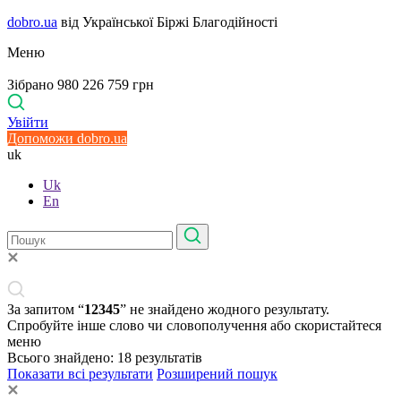
dobro.ua
від Української Біржі Благодійності
Меню
Зібрано 980 226 759 грн
Увійти
Допоможи dobro.ua
uk
Uk
En
За запитом “
12345
” не знайдено жодного результату.
Спробуйте інше слово чи словополучення або скористайтеся
меню
Всього знайдено:
18
результатів
Показати всі результати
Розширений пошук