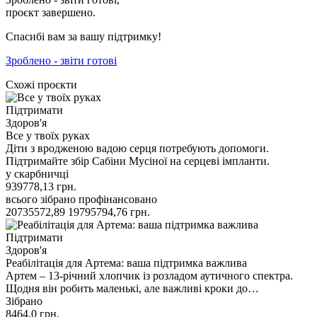
проєкт завершено.
Спасибі вам за вашу підтримку!
Зроблено - звіти готові
Схожі проєкти
Підтримати
Здоров'я
Все у твоїх руках
Діти з вродженою вадою серця потребують допомоги.
Підтримайте збір Сабіни Мусіної на серцеві імпланти.
у скарбничці
939778,13
грн.
всього зібрано
профінансовано
20735572,89
19795794,76
грн.
Підтримати
Здоров'я
Реабілітація для Артема: ваша підтримка важлива
Артем – 13-річний хлопчик із розладом аутичного спектра.
Щодня він робить маленькі, але важливі кроки до…
Зібрано
8464,0
грн.