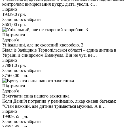
контролем: вимірювання цукру, дієта, уколи, с…
Зібрано
19339,0
грн.
Залишилось зібрати
8661,00
грн.
Підтримати
Здоров'я
Унікальний, але не скорений хворобою. 3
Білал із Заліщиків Тернопільської області – єдина дитина в
Україні із синдромом Емануеля. Він не чує, не…
Зібрано
27881,0
грн.
Залишилось зібрати
87560,00
грн.
Підтримати
Здоров'я
Врятувати сина нашого захисника
Коли Даниїл потрапив у реанімацію, лікар сказав батькам:
"Стан важкий, але дитина тримається мужньо. А в…
Зібрано
19909,55
грн.
Залишилось зібрати
38554,45
грн.