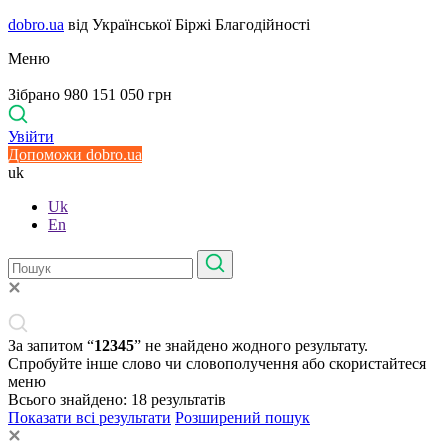
dobro.ua
від Української Біржі Благодійності
Меню
Зібрано 980 151 050 грн
Увійти
Допоможи dobro.ua
uk
Uk
En
За запитом “
12345
” не знайдено жодного результату.
Спробуйте інше слово чи словополучення або скористайтеся
меню
Всього знайдено:
18
результатів
Показати всі результати
Розширений пошук