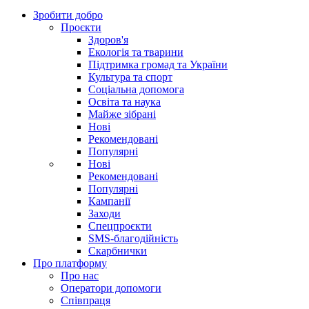
Зробити добро
Проєкти
Здоров'я
Екологія та тварини
Підтримка громад та України
Культура та спорт
Соціальна допомога
Освіта та наука
Майже зібрані
Нові
Рекомендовані
Популярні
Нові
Рекомендовані
Популярні
Кампанії
Заходи
Спецпроєкти
SMS-благодійність
Скарбнички
Про платформу
Про нас
Оператори допомоги
Співпраця