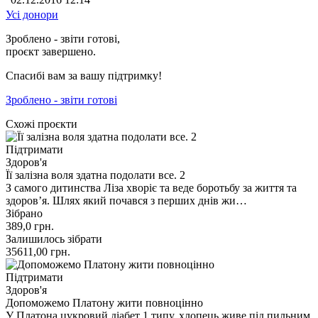
Усі донори
Зроблено - звіти готові,
проєкт завершено.
Спасибі вам за вашу підтримку!
Зроблено - звіти готові
Схожі проєкти
Підтримати
Здоров'я
Її залізна воля здатна подолати все. 2
З самого дитинства Ліза хворіє та веде боротьбу за життя та
здоров’я. Шлях який почався з перших днів жи…
Зібрано
389,0
грн.
Залишилось зібрати
35611,00
грн.
Підтримати
Здоров'я
Допоможемо Платону жити повноцінно
У Платона цукровий діабет 1 типу, хлопець живе під пильним