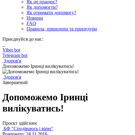
Як це працює?
Як допомогти?
Як отримати допомогу?
Новини
FAQ
Правила, принципи та процедури
Приєднуйся до нас:
Viber bot
Telegram bot
Здоров'я
Допоможемо Іринці вилікуватись!
Здоров'я
Завершений
Допоможемо Іринці
вилікуватись!
Проєкт здійснює
БФ "Сподіваюсь і вірю"
Розпочато: 24.11.2016