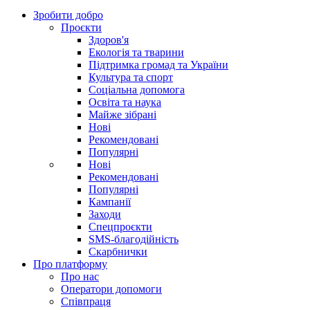
Зробити добро
Проєкти
Здоров'я
Екологія та тварини
Підтримка громад та України
Культура та спорт
Соціальна допомога
Освіта та наука
Майже зібрані
Нові
Рекомендовані
Популярні
Нові
Рекомендовані
Популярні
Кампанії
Заходи
Спецпроєкти
SMS-благодійність
Скарбнички
Про платформу
Про нас
Оператори допомоги
Співпраця