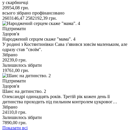
у скарбничці
20954,08
грн.
всього зібрано
профінансовано
2603146,47
2582192,39
грн.
Підтримати
Здоров'я
Народжений серцем скаже "мама". 4
У родині з Костянтинівки Сава з’явився зовсім маленьким, але
одразу став "своїм".
Зібрано
20239,0
грн.
Залишилось зібрати
19761,00
грн.
Підтримати
Здоров'я
Шанс на дитинство. 2
Олександрі одинадцять років. Третій рік кожен день її
дитинства проходить під пильним контролем цукровог…
Зібрано
24110,0
грн.
Залишилось зібрати
7890,00
грн.
Показати всі