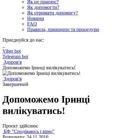
Як це працює?
Як допомогти?
Як отримати допомогу?
Новини
FAQ
Правила, принципи та процедури
Приєднуйся до нас:
Viber bot
Telegram bot
Здоров'я
Допоможемо Іринці вилікуватись!
Здоров'я
Завершений
Допоможемо Іринці
вилікуватись!
Проєкт здійснює
БФ "Сподіваюсь і вірю"
Розпочато: 24.11.2016