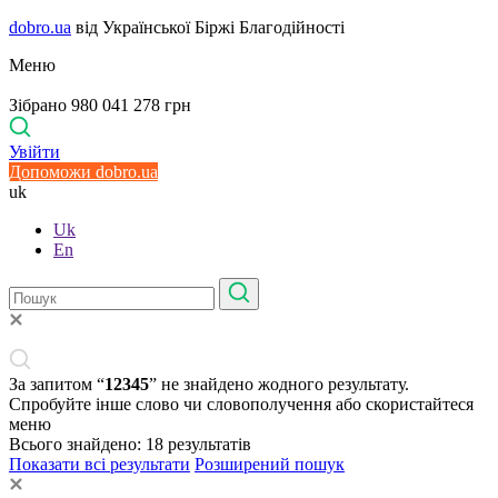
dobro.ua
від Української Біржі Благодійності
Меню
Зібрано 980 041 278 грн
Увійти
Допоможи dobro.ua
uk
Uk
En
За запитом “
12345
” не знайдено жодного результату.
Спробуйте інше слово чи словополучення або скористайтеся
меню
Всього знайдено:
18
результатів
Показати всі результати
Розширений пошук