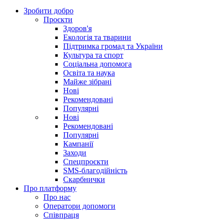
Зробити добро
Проєкти
Здоров'я
Екологія та тварини
Підтримка громад та України
Культура та спорт
Соціальна допомога
Освіта та наука
Майже зібрані
Нові
Рекомендовані
Популярні
Нові
Рекомендовані
Популярні
Кампанії
Заходи
Спецпроєкти
SMS-благодійність
Скарбнички
Про платформу
Про нас
Оператори допомоги
Співпраця