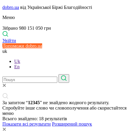
dobro.ua
від Української Біржі Благодійності
Меню
Зібрано 980 151 050 грн
Увійти
Допоможи dobro.ua
uk
Uk
En
За запитом “
12345
” не знайдено жодного результату.
Спробуйте інше слово чи словополучення або скористайтеся
меню
Всього знайдено:
18
результатів
Показати всі результати
Розширений пошук