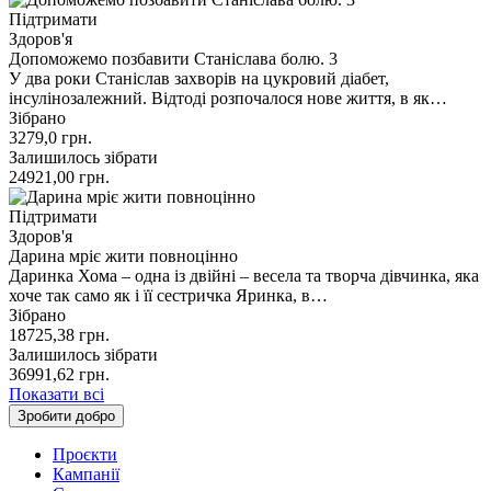
Підтримати
Здоров'я
Допоможемо позбавити Станіслава болю. 3
У два роки Станіслав захворів на цукровий діабет,
інсулінозалежний. Відтоді розпочалося нове життя, в як…
Зібрано
3279,0
грн.
Залишилось зібрати
24921,00
грн.
Підтримати
Здоров'я
Дарина мріє жити повноцінно
Даринка Хома – одна із двійні – весела та творча дівчинка, яка
хоче так само як і її сестричка Яринка, в…
Зібрано
18725,38
грн.
Залишилось зібрати
36991,62
грн.
Показати всі
Зробити добро
Проєкти
Кампанії