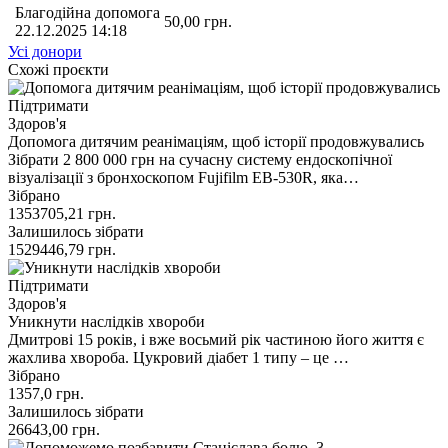
Благодійна допомога
50,00
грн.
22.12.2025 14:18
Усі донори
Схожі проєкти
Підтримати
Здоров'я
Допомога дитячим реанімаціям, щоб історії продовжувались
Зібрати 2 800 000 грн на сучасну систему ендоскопічної
візуалізації з бронхоскопом Fujifilm EB-530R, яка…
Зібрано
1353705,21
грн.
Залишилось зібрати
1529446,79
грн.
Підтримати
Здоров'я
Уникнути наслідків хвороби
Дмитрові 15 років, і вже восьмий рік частиною його життя є
жахлива хвороба. Цукровий діабет 1 типу – це …
Зібрано
1357,0
грн.
Залишилось зібрати
26643,00
грн.