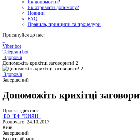
Як допомогти?
Як отримати допомогу?
Новини
FAQ
Правила, принципи та процедури
Приєднуйся до нас:
Viber bot
Telegram bot
Здоров'я
Допоможіть крихітці заговорити! 2
Здоров'я
Завершений
Допоможіть крихітці заговори
Проєкт здійснює
БО "БФ "КИЯН"
Розпочато: 24.10.2017
Київ
Завершений
Всього зібрано