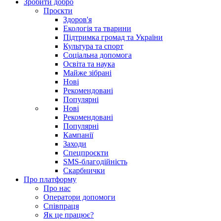
Зробити добро
Проєкти
Здоров'я
Екологія та тварини
Підтримка громад та України
Культура та спорт
Соціальна допомога
Освіта та наука
Майже зібрані
Нові
Рекомендовані
Популярні
Нові
Рекомендовані
Популярні
Кампанії
Заходи
Спецпроєкти
SMS-благодійність
Скарбнички
Про платформу
Про нас
Оператори допомоги
Співпраця
Як це працює?