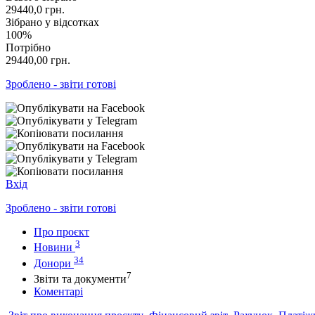
29440,0
грн.
Зібрано у відсотках
100%
Потрібно
29440,00
грн.
Зроблено - звіти готові
Вхід
Зроблено - звіти готові
Про проєкт
3
Новини
34
Донори
7
Звіти та документи
Коментарі