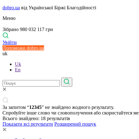
dobro.ua
від Української Біржі Благодійності
Меню
Зібрано 980 032 117 грн
Увійти
Допоможи dobro.ua
uk
Uk
En
За запитом “
12345
” не знайдено жодного результату.
Спробуйте інше слово чи словополучення або скористайтеся м
Всього знайдено:
18
результатів
Показати всі результати
Розширений пошук