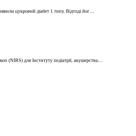
виявили цукровий діабет 1 типу. Відтоді йог…
оп (NIRS) для Інституту педіатрії, акушерства…