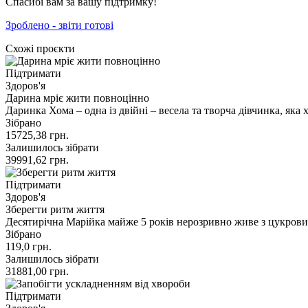
Спасибі вам за вашу підтримку!
Зроблено - звіти готові
Схожі проєкти
Підтримати
Здоров'я
Дарина мріє жити повноцінно
Даринка Хома – одна із двійні – весела та творча дівчинка, яка 
Зібрано
15725,38
грн.
Залишилось зібрати
39991,62
грн.
Підтримати
Здоров'я
Зберегти ритм життя
Десятирічна Марійка майже 5 років нерозривно живе з цукров
Зібрано
119,0
грн.
Залишилось зібрати
31881,00
грн.
Підтримати