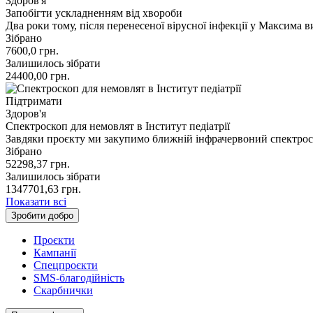
Здоров'я
Запобігти ускладненням від хвороби
Два роки тому, після перенесеної вірусної інфекції у Максима 
Зібрано
7600,0
грн.
Залишилось зібрати
24400,00
грн.
Підтримати
Здоров'я
Спектроскоп для немовлят в Інститут педіатрії
Завдяки проєкту ми закупимо ближній інфрачервоний спектроск
Зібрано
52298,37
грн.
Залишилось зібрати
1347701,63
грн.
Показати всі
Зробити добро
Проєкти
Кампанії
Спецпроєкти
SMS-благодійність
Скарбнички