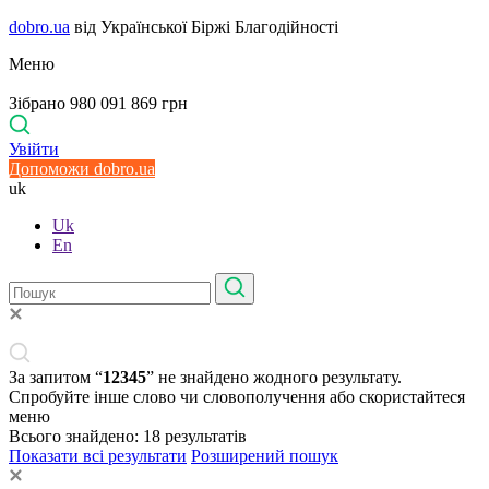
dobro.ua
від Української Біржі Благодійності
Меню
Зібрано 980 091 869 грн
Увійти
Допоможи dobro.ua
uk
Uk
En
За запитом “
12345
” не знайдено жодного результату.
Спробуйте інше слово чи словополучення або скористайтеся
меню
Всього знайдено:
18
результатів
Показати всі результати
Розширений пошук