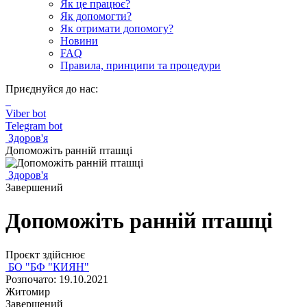
Як це працює?
Як допомогти?
Як отримати допомогу?
Новини
FAQ
Правила, принципи та процедури
Приєднуйся до нас:
Viber bot
Telegram bot
Здоров'я
Допоможіть ранній пташці
Здоров'я
Завершений
Допоможіть ранній пташці
Проєкт здійснює
БО "БФ "КИЯН"
Розпочато: 19.10.2021
Житомир
Завершений