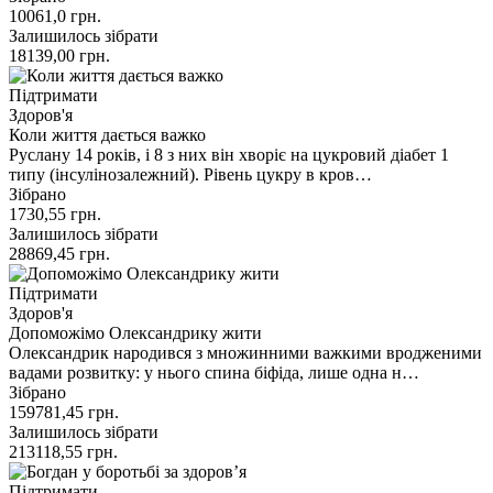
10061,0
грн.
Залишилось зібрати
18139,00
грн.
Підтримати
Здоров'я
Коли життя дається важко
Руслану 14 років, і 8 з них він хворіє на цукровий діабет 1
типу (інсулінозалежний). Рівень цукру в кров…
Зібрано
1730,55
грн.
Залишилось зібрати
28869,45
грн.
Підтримати
Здоров'я
Допоможімо Олександрику жити
Олександрик народився з множинними важкими вродженими
вадами розвитку: у нього спина біфіда, лише одна н…
Зібрано
159781,45
грн.
Залишилось зібрати
213118,55
грн.
Підтримати