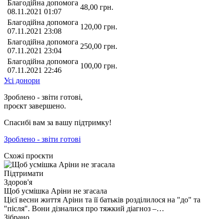
Благодійна допомога
48,00
грн.
08.11.2021 01:07
Благодійна допомога
120,00
грн.
07.11.2021 23:08
Благодійна допомога
250,00
грн.
07.11.2021 23:04
Благодійна допомога
100,00
грн.
07.11.2021 22:46
Усі донори
Зроблено - звіти готові,
проєкт завершено.
Спасибі вам за вашу підтримку!
Зроблено - звіти готові
Схожі проєкти
Підтримати
Здоров'я
Щоб усмішка Аріни не згасала
Цієї весни життя Аріни та її батьків розділилося на "до" та
"після". Вони дізналися про тяжкий діагноз –…
Зібрано