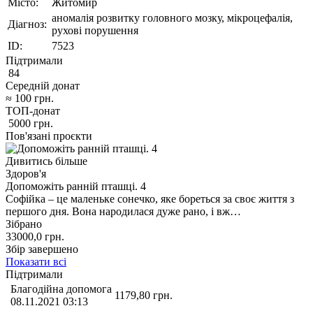
Місто:
Житомир
аномалія розвитку головного мозку, мікроцефалія,
Діагноз:
рухові порушення
ID:
7523
Підтримали
84
Середній донат
≈
100
грн.
ТОП-донат
5000
грн.
Пов'язані проєкти
Дивитись більше
Здоров'я
Допоможіть ранній пташці. 4
Софійка – це маленьке сонечко, яке бореться за своє життя з
першого дня. Вона народилася дуже рано, і вж…
Зібрано
33000,0
грн.
Збір завершено
Показати всі
Підтримали
Благодійна допомога
1179,80
грн.
08.11.2021 03:13