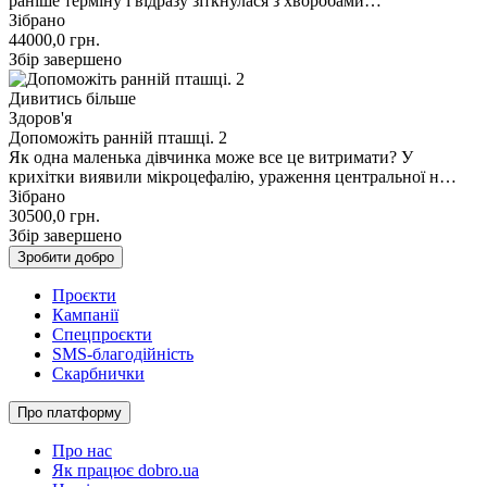
раніше терміну і відразу зіткнулася з хворобами…
Зібрано
44000,0
грн.
Збір завершено
Дивитись більше
Здоров'я
Допоможіть ранній пташці. 2
Як одна маленька дівчинка може все це витримати? У
крихітки виявили мікроцефалію, ураження центральної н…
Зібрано
30500,0
грн.
Збір завершено
Зробити добро
Проєкти
Кампанії
Спецпроєкти
SMS-благодійність
Скарбнички
Про платформу
Про нас
Як працює dobro.ua