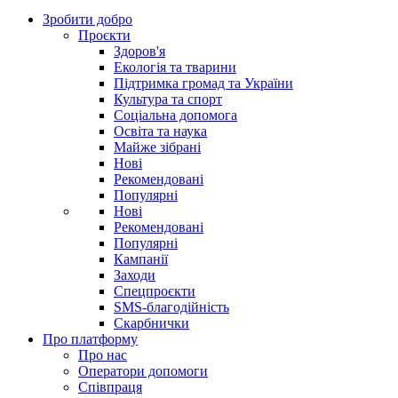
Зробити добро
Проєкти
Здоров'я
Екологія та тварини
Підтримка громад та України
Культура та спорт
Соціальна допомога
Освіта та наука
Майже зібрані
Нові
Рекомендовані
Популярні
Нові
Рекомендовані
Популярні
Кампанії
Заходи
Спецпроєкти
SMS-благодійність
Скарбнички
Про платформу
Про нас
Оператори допомоги
Співпраця