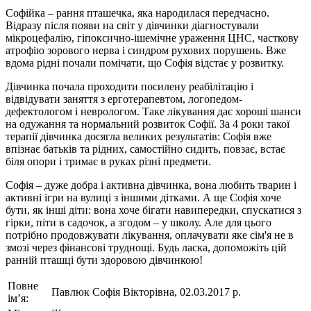
Софійка – рання пташечка, яка народилася передчасно.
Відразу після появи на світ у дівчинки діагностували
мікроцефалію, гіпоксично-ішемічне ураження ЦНС, часткову
атрофію зорового нерва і синдром рухових порушень. Вже
вдома рідні почали помічати, що Софія відстає у розвитку.
Дівчинка почала проходити посилену реабілітацію і
відвідувати заняття з ерготерапевтом, логопедом-
дефектологом і неврологом. Таке лікування дає хороші шанси
на одужання та нормальний розвиток Софії. За 4 роки такої
терапії дівчинка досягла великих результатів: Софія вже
впізнає батьків та рідних, самостійно сидить, повзає, встає
біля опори і тримає в руках різні предмети.
Софія – дуже добра і активна дівчинка, вона любить тварин і
активні ігри на вулиці з іншими дітками. А ще Софія хоче
бути, як інші діти: вона хоче бігати навипередки, спускатися з
гірки, піти в садочок, а згодом – у школу. Але для цього
потрібно продовжувати лікування, оплачувати яке сім'я не в
змозі через фінансові труднощі. Будь ласка, допоможіть цій
ранній пташці бути здоровою дівчинкою!
Повне
Павлюк Софія Вікторівна, 02.03.2017 р.
ім’я: