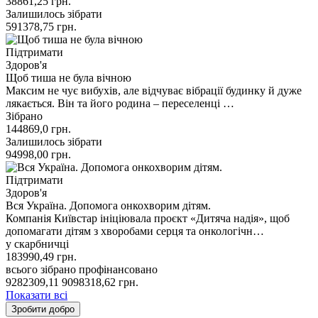
38861,25
грн.
Залишилось зібрати
591378,75
грн.
Підтримати
Здоров'я
Щоб тиша не була вічною
Максим не чує вибухів, але відчуває вібрації будинку й дуже
лякається. Він та його родина – переселенці …
Зібрано
144869,0
грн.
Залишилось зібрати
94998,00
грн.
Підтримати
Здоров'я
Вся Україна. Допомога онкохворим дітям.
Компанія Київстар ініціювала проєкт «Дитяча надія», щоб
допомагати дітям з хворобами серця та онкологічн…
у скарбничці
183990,49
грн.
всього зібрано
профінансовано
9282309,11
9098318,62
грн.
Показати всі
Зробити добро