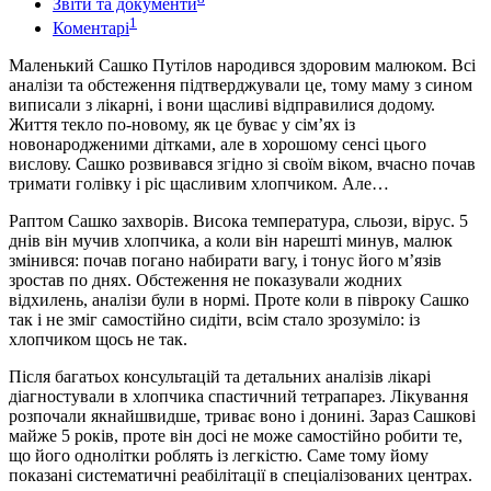
Звіти та документи
1
Коментарі
Маленький Сашко Путілов народився здоровим малюком. Всі
аналізи та обстеження підтверджували це, тому маму з сином
виписали з лікарні, і вони щасливі відправилися додому.
Життя текло по-новому, як це буває у сім’ях із
новонародженими дітками, але в хорошому сенсі цього
вислову. Сашко розвивався згідно зі своїм віком, вчасно почав
тримати голівку і ріс щасливим хлопчиком. Але…
Раптом Сашко захворів. Висока температура, сльози, вірус. 5
днів він мучив хлопчика, а коли він нарешті минув, малюк
змінився: почав погано набирати вагу, і тонус його м’язів
зростав по днях. Обстеження не показували жодних
відхилень, аналізи були в нормі. Проте коли в півроку Сашко
так і не зміг самостійно сидіти, всім стало зрозуміло: із
хлопчиком щось не так.
Після багатьох консультацій та детальних аналізів лікарі
діагностували в хлопчика спастичний тетрапарез. Лікування
розпочали якнайшвидше, триває воно і донині. Зараз Сашкові
майже 5 років, проте він досі не може самостійно робити те,
що його однолітки роблять із легкістю. Саме тому йому
показані систематичні реабілітації в спеціалізованих центрах.