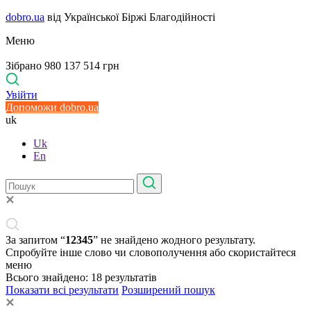
dobro.ua
від Української Біржі Благодійності
Меню
Зібрано 980 137 514 грн
Увійти
Допоможи dobro.ua
uk
Uk
En
За запитом “
12345
” не знайдено жодного результату.
Спробуйте інше слово чи словополучення або скористайтеся
меню
Всього знайдено:
18
результатів
Показати всі результати
Розширений пошук