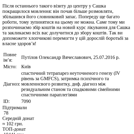
Після останнього такого візиту до центру у Сашка
покращилося мовлення: він почав більше розмовляти,
збільшився його словниковий запас. Попереду ще багато
роботи, тому зупинятися на цьому не можна. Саме тому ми
розпочинаємо збір коштів на новий курс лікування для Сашка
та закликаємо всіх вас долучитися до збору коштів. Так ви
допоможете хлопчикові перемогти у цій дорослій боротьбі за
власне здоров’я!
Повне
Путілов Олександр Вячеславович, 25.07.2016 р.
ім’я:
Місто:
Київ
спастичний тетрапарез неуточненого генезу (ІV
рівень за GMFCS), затримка психічного та
Діагноз:
мовленнєвого розвитку, диф. діагноз між
резидуальним станом та спадковими сімейними
спастичними параплегіями
ID:
7090
Підтримали
78
Середній донат
≈
102
грн.
ТОП-донат