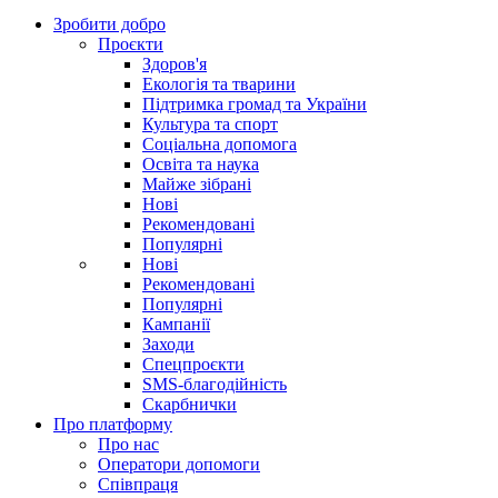
Зробити добро
Проєкти
Здоров'я
Екологія та тварини
Підтримка громад та України
Культура та спорт
Соціальна допомога
Освіта та наука
Майже зібрані
Нові
Рекомендовані
Популярні
Нові
Рекомендовані
Популярні
Кампанії
Заходи
Спецпроєкти
SMS-благодійність
Скарбнички
Про платформу
Про нас
Оператори допомоги
Співпраця