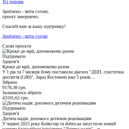
Усі донори
Зроблено - звіти готові,
проєкт завершено.
Спасибі вам за вашу підтримку!
Зроблено - звіти готові
Схожі проєкти
Підтримати
Здоров'я
Кроки до мрії, допоможемо разом
У 1 рік та 7 місяців йому поставили діагноз "ДЦП, спастична
диплегія (G80)". Зараз Костикові вже 5 років…
Зібрано
9178,38
грн.
Залишилось зібрати
43191,62
грн.
Підтримати
Здоров'я
Дитяча надія: допомога дитячим реанімаціям
У червні 2025 року Київстар та dobro.ua запустили новий
напрям благодійної ініціативи "Дитяча надія" – п…