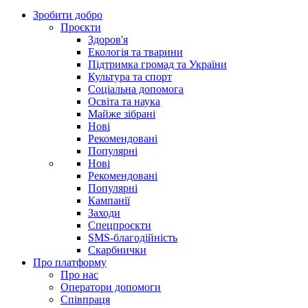
Зробити добро
Проєкти
Здоров'я
Екологія та тварини
Підтримка громад та України
Культура та спорт
Соціальна допомога
Освіта та наука
Майже зібрані
Нові
Рекомендовані
Популярні
Нові
Рекомендовані
Популярні
Кампанії
Заходи
Спецпроєкти
SMS-благодійність
Скарбнички
Про платформу
Про нас
Оператори допомоги
Співпраця