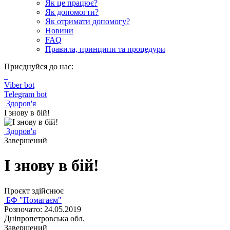
Як це працює?
Як допомогти?
Як отримати допомогу?
Новини
FAQ
Правила, принципи та процедури
Приєднуйся до нас:
Viber bot
Telegram bot
Здоров'я
І знову в бій!
Здоров'я
Завершений
І знову в бій!
Проєкт здійснює
БФ "Помагаєм"
Розпочато: 24.05.2019
Дніпропетровська обл.
Завершений