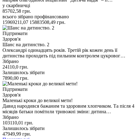
у скарбничці
85702,58
грн.
всього зібрано
профінансовано
15969211,07
15883508,49
грн.
Підтримати
Здоров'я
Шанс на дитинство. 2
Олександрі одинадцять років. Третій рік кожен день її
дитинства проходить під пильним контролем цукровог…
Зібрано
24110,0
грн.
Залишилось зібрати
7890,00
грн.
Підтримати
Здоров'я
Маленькі кроки до великої мети!
Давид народився бажаним та здоровим хлопчиком. Та після 4
місяців батьки помітили тривожні зміни: дитина…
Зібрано
103110,01
грн.
Залишилось зібрати
47949,99
грн.