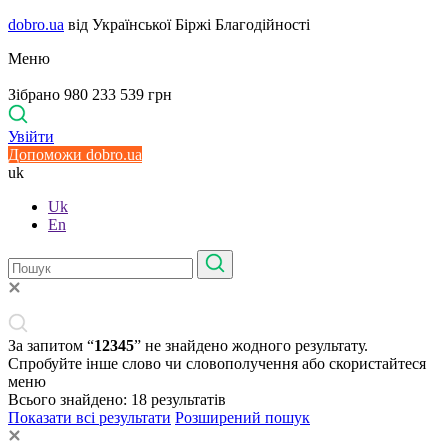
dobro.ua
від Української Біржі Благодійності
Меню
Зібрано 980 233 539 грн
Увійти
Допоможи dobro.ua
uk
Uk
En
За запитом “
12345
” не знайдено жодного результату.
Спробуйте інше слово чи словополучення або скористайтеся
меню
Всього знайдено:
18
результатів
Показати всі результати
Розширений пошук