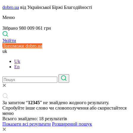
dobro.ua
від Української Біржі Благодійності
Меню
Зібрано 980 009 061 грн
Увійти
Допоможи dobro.ua
uk
Uk
En
За запитом “
12345
” не знайдено жодного результату.
Спробуйте інше слово чи словополучення або скористайтеся
меню
Всього знайдено:
18
результатів
Показати всі результати
Розширений пошук