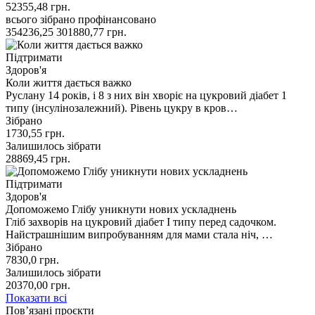
52355,48
грн.
всього зібрано
профінансовано
354236,25
301880,77
грн.
Підтримати
Здоров'я
Коли життя дається важко
Руслану 14 років, і 8 з них він хворіє на цукровий діабет 1
типу (інсулінозалежний). Рівень цукру в кров…
Зібрано
1730,55
грн.
Залишилось зібрати
28869,45
грн.
Підтримати
Здоров'я
Допоможемо Глібу уникнути нових ускладнень
Гліб захворів на цукровий діабет І типу перед садочком.
Найстрашнішим випробуванням для мами стала ніч, …
Зібрано
7830,0
грн.
Залишилось зібрати
20370,00
грн.
Показати всі
Пов’язані проєкти