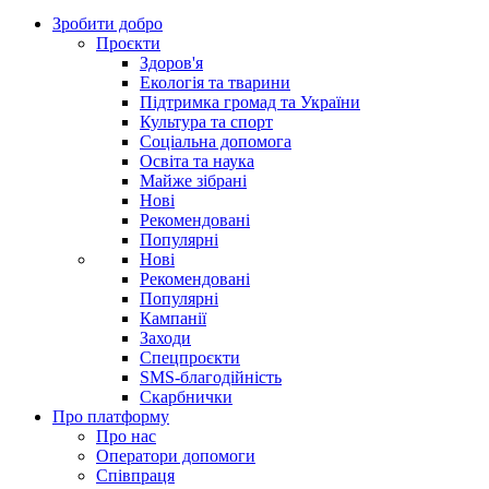
Зробити добро
Проєкти
Здоров'я
Екологія та тварини
Підтримка громад та України
Культура та спорт
Соціальна допомога
Освіта та наука
Майже зібрані
Нові
Рекомендовані
Популярні
Нові
Рекомендовані
Популярні
Кампанії
Заходи
Спецпроєкти
SMS-благодійність
Скарбнички
Про платформу
Про нас
Оператори допомоги
Співпраця