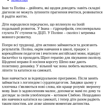
Іван та Поліна – двійнята, які щодня доводять: навіть складні
діагнози не можуть зупинити прагнення вчитися, розвиватися
й радіти життю.
Діти народилися передчасно, що вплинуло на їхній
подальший розвиток. У Івана – гідроцефалія, сенсоневральна
глухота IV ступеня та ДЦП. У Поліни – сколіоз і затримка
мовного розвитку.
Попри всі труднощі, діти активно займаються та досягають
результатів. Поліна, окрім навчання в школі, працює з
корекційним педагогом і вчителем англійської мови, відвідує
баскетбол та проходить Шрот-терапію для лікування сколіозу.
Щоденні вправи й носіння корсету Шено вже дають
позитивну динаміку. У вільний час вона любить малювати,
ліпити та кататися на самокаті.
Іван навчається за індивідуальною програмою. Після занять
займається з логопедом і сурдопедагогом. Завдяки цьому у
хлопчика з’являються нові слова, він краще розуміє звернену
мову. Іван із задоволенням малює, допомагає мамі по дому та
доглядає за своїм улюбленцем – котиком Сімбою. Нещодавно
він навчився кататися на самокаті, і тепер діти разом радіють
таким простим, але дуже цінним моментам дитинства.