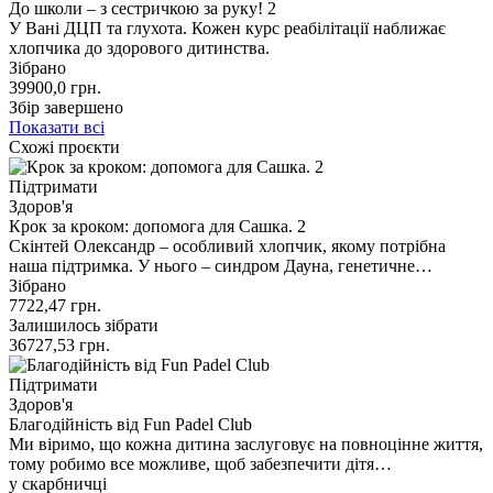
До школи – з сестричкою за руку! 2
У Вані ДЦП та глухота. Кожен курс реабілітації наближає
хлопчика до здорового дитинства.
Зібрано
39900,0
грн.
Збір завершено
Показати всі
Схожі проєкти
Підтримати
Здоров'я
Крок за кроком: допомога для Сашка. 2
Скінтей Олександр – особливий хлопчик, якому потрібна
наша підтримка. У нього – синдром Дауна, генетичне…
Зібрано
7722,47
грн.
Залишилось зібрати
36727,53
грн.
Підтримати
Здоров'я
Благодійність від Fun Padel Club
Ми віримо, що кожна дитина заслуговує на повноцінне життя,
тому робимо все можливе, щоб забезпечити дітя…
у скарбничці