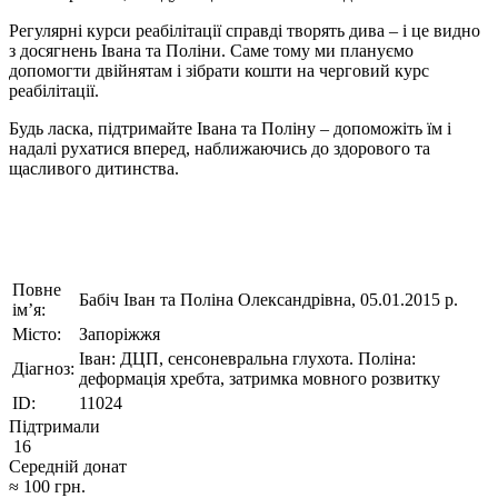
Регулярні курси реабілітації справді творять дива – і це видно
з досягнень Івана та Поліни. Саме тому ми плануємо
допомогти двійнятам і зібрати кошти на черговий курс
реабілітації.
Будь ласка, підтримайте Івана та Поліну – допоможіть їм і
надалі рухатися вперед, наближаючись до здорового та
щасливого дитинства.
Повне
Бабіч Іван та Поліна Олександрівна, 05.01.2015 р.
ім’я:
Місто:
Запоріжжя
Іван: ДЦП, сенсоневральна глухота. Поліна:
Діагноз:
деформація хребта, затримка мовного розвитку
ID:
11024
Підтримали
16
Середній донат
≈
100
грн.