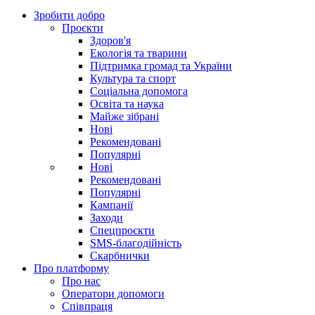
Зробити добро
Проєкти
Здоров'я
Екологія та тварини
Підтримка громад та України
Культура та спорт
Соціальна допомога
Освіта та наука
Майже зібрані
Нові
Рекомендовані
Популярні
Нові
Рекомендовані
Популярні
Кампанії
Заходи
Спецпроєкти
SMS-благодійність
Скарбнички
Про платформу
Про нас
Оператори допомоги
Співпраця