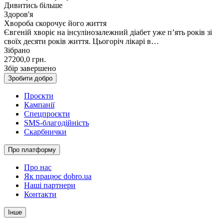
Дивитись більше
Здоров'я
Хвороба скорочує його життя
Євгеній хворіє на інсулінозалежний діабет уже п’ять років зі
своїх десяти років життя. Цьогоріч лікарі в…
Зібрано
27200,0
грн.
Збір завершено
Зробити добро
Проєкти
Кампанії
Спецпроєкти
SMS-благодійність
Скарбнички
Про платформу
Про нас
Як працює dobro.ua
Наші партнери
Контакти
Інше