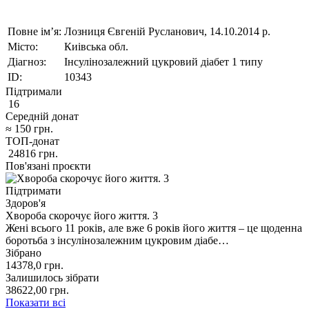
Повне ім’я:
Лозниця Євгеній Русланович, 14.10.2014 р.
Місто:
Киівська обл.
Діагноз:
Інсулінозалежний цукровий діабет 1 типу
ID:
10343
Підтримали
16
Середній донат
≈
150
грн.
ТОП-донат
24816
грн.
Пов'язані проєкти
Підтримати
Здоров'я
Хвороба скорочує його життя. 3
Жені всього 11 років, але вже 6 років його життя – це щоденна
боротьба з інсулінозалежним цукровим діабе…
Зібрано
14378,0
грн.
Залишилось зібрати
38622,00
грн.
Показати всі