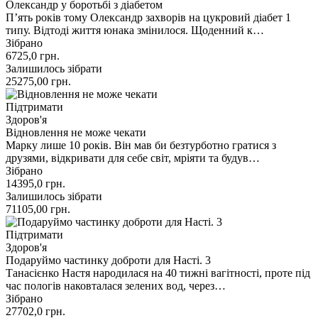
Олександр у боротьбі з діабетом
П’ять років тому Олександр захворів на цукровий діабет 1
типу. Відтоді життя юнака змінилося. Щоденний к…
Зібрано
6725,0
грн.
Залишилось зібрати
25275,00
грн.
Підтримати
Здоров'я
Відновлення не може чекати
Марку лише 10 років. Він мав би безтурботно гратися з
друзями, відкривати для себе світ, мріяти та будув…
Зібрано
14395,0
грн.
Залишилось зібрати
71105,00
грн.
Підтримати
Здоров'я
Подаруймо частинку доброти для Насті. 3
Танасієнко Настя народилася на 40 тижні вагітності, проте під
час пологів наковталася зелених вод, через…
Зібрано
27702,0
грн.