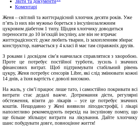
Звіти та документи
Коментарі
Женя
–
світлий та життєрадісний хлопчик десяти років. Уже
п’ять із них він мужньо бореться з інсулінозалежним
цукровим діабетом 1 типу. Щодня хлопчику доводиться
переносити до 10 ін'єкцій інсуліну, але він не втрачає
життєрадісності: дуже любить тварин, із захопленням збирає
конструктор, навчається у 4 класі й має там справжніх друзів.
З роками і досвідом сім’я навчилася справлятися з хворобою.
Проте це потребує постійної турботи, зусиль і значних
фінансових витрат. Щоб підтримувати стабільний рівень
цукру, Женя потребує сенсорів Libre, які слід змінювати кожні
14 днів, а їхня вартість є доволі високою.
На жаль, у сім’ї працює лише тато, і самостійно покривати всі
витрати стає дедалі важче. Дотримання дієти, регулярні
обстеження, візити до лікарів
–
усе це потребує значних
коштів. Нещодавно у Жені виявили ліподистрофії, і лікарі
наполегливо рекомендують перехід на інсулінову помпу, що
ще більше збільшує витрати на лікування. Дайте хлопчику
шанс побудувати довге, повноцінне життя!