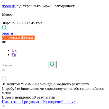
dobro.ua
від Української Біржі Благодійності
Меню
Зібрано 980 071 545 грн
Увійти
Допоможи dobro.ua
uk
Uk
En
За запитом “
12345
” не знайдено жодного результату.
Спробуйте інше слово чи словополучення або скористайтеся
меню
Всього знайдено:
18
результатів
Показати всі результати
Розширений пошук