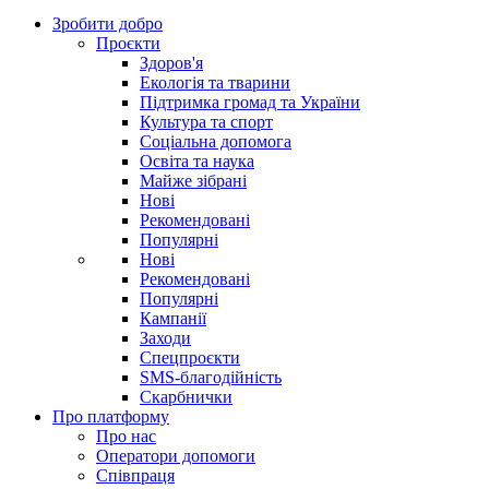
Зробити добро
Проєкти
Здоров'я
Екологія та тварини
Підтримка громад та України
Культура та спорт
Соціальна допомога
Освіта та наука
Майже зібрані
Нові
Рекомендовані
Популярні
Нові
Рекомендовані
Популярні
Кампанії
Заходи
Спецпроєкти
SMS-благодійність
Скарбнички
Про платформу
Про нас
Оператори допомоги
Співпраця