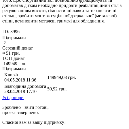
того, щоб спортивний зал повноцінно функціонував та
допомагав діткам необхідно придбати реабілітаційний стіл з
регулюванням висоти, гімнастичні лавки та терапевтичні
стільці, зробити монтаж суцільної дзеркальної (металевої)
стіни, встановити металеві тримачі для обладнання.
ID:
3996
Підтримали
2
Середній донат
≈
51
грн.
ТОП-донат
149949
грн.
Підтримали
Kurazh
149949,08
грн.
04.05.2018 11:36
Благодійна допомога
50,92
грн.
28.04.2018 17:10
Усі донори
Зроблено - звіти готові,
проєкт завершено.
Спасибі вам за вашу підтримку!