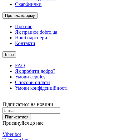
Скарбнички
Про платформу
Про нас
Як працює dobro.ua
Наші партнери
Контакти
Інше
FAQ
Як зробити добро?
Умови сервісу
Способи оплати
Умови конфіденційності
Підписатися на новини
Підписатися
Приєднуйся до нас
Viber bot
Telegram bot