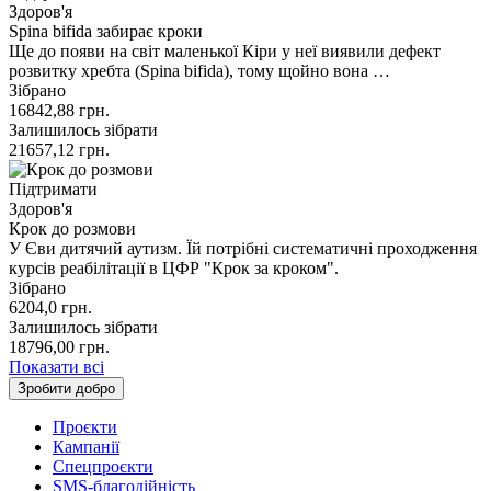
Здоров'я
Spina bifida забирає кроки
Ще до появи на світ маленької Кіри у неї виявили дефект
розвитку хребта (Spina bifida), тому щойно вона …
Зібрано
16842,88
грн.
Залишилось зібрати
21657,12
грн.
Підтримати
Здоров'я
Крок до розмови
У Єви дитячий аутизм. Їй потрібні систематичні проходження
курсів реабілітації в ЦФР "Крок за кроком".
Зібрано
6204,0
грн.
Залишилось зібрати
18796,00
грн.
Показати всі
Зробити добро
Проєкти
Кампанії
Спецпроєкти
SMS-благодійність