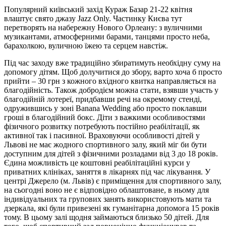
Популярний київський захід Кураж Базар 21-22 квітня
влаштує свято джазу Jazz Only. Частинку Києва тут
перетворять на набережну Нового Орлеану: з вуличними
музикантами, атмосферними барами, танцями просто неба,
барахолкою, вуличною їжею та серцем навстіж.
Під час заходу вже традиційно збиратимуть необхідну суму на
допомогу дітям. Щоб долучитися до збору, варто хоча б просто
прийти – 30 грн з кожного вхідного квитка направляється на
благодійність. Також добродієм можна стати, взявши участь у
благодійній лотереї, придбавши речі на окремому стенді,
одружившись у зоні Banana Wedding або просто поклавши
гроші в благодійний бокс. Діти з важкими особливостями
фізичного розвитку потребують постійно реабілітації, як
активної так і пасивної. Враховуючи особливості дітей у
Львові не має жодного спортивного залу, який міг би бути
доступним для дітей з фізичними розладами від 3 до 18 років.
Єдина можливість це коштовні реабілітаційні курси у
приватних клініках, заняття в лікарнях під час лікування. У
центрі Джерело (м. Львів) є приміщення для спортивного залу,
на сьогодні воно не є відповідно облаштоване, в ньому для
індивідуальних та групових занять використовують мати та
дзеркала, які були привезені як гуманітарна допомога 15 років
тому. В цьому залі щодня займаються близько 50 дітей. Для