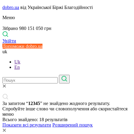
dobro.ua
від Української Біржі Благодійності
Меню
Зібрано 980 151 050 грн
Увійти
Допоможи dobro.ua
uk
Uk
En
За запитом “
12345
” не знайдено жодного результату.
Спробуйте інше слово чи словополучення або скористайтеся
меню
Всього знайдено:
18
результатів
Показати всі результати
Розширений пошук