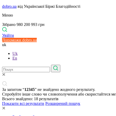
dobro.ua
від Української Біржі Благодійності
Меню
Зібрано 980 200 993 грн
Увійти
Допоможи dobro.ua
uk
Uk
En
За запитом “
12345
” не знайдено жодного результату.
Спробуйте інше слово чи словополучення або скористайтеся м
Всього знайдено:
18
результатів
Показати всі результати
Розширений пошук