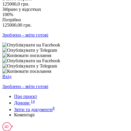
125000,0
грн.
Зібрано у відсотках
100%
Потрібно
125000,00
грн.
Зроблено - звіти готові
Вхід
Зроблено - звіти готові
Про проєкт
14
Донори
8
Звіти та документи
Коментарі