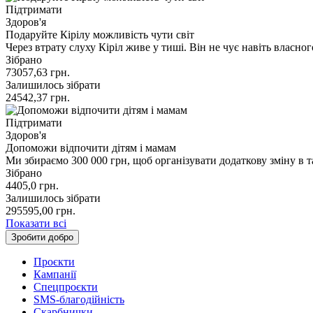
Підтримати
Здоров'я
Подаруйте Кірілу можливість чути світ
Через втрату слуху Кіріл живе у тиші. Він не чує навіть власн
Зібрано
73057,63
грн.
Залишилось зібрати
24542,37
грн.
Підтримати
Здоров'я
Допоможи відпочити дітям і мамам
Ми збираємо 300 000 грн, щоб організувати додаткову зміну в 
Зібрано
4405,0
грн.
Залишилось зібрати
295595,00
грн.
Показати всі
Зробити добро
Проєкти
Кампанії
Спецпроєкти
SMS-благодійність
Скарбнички