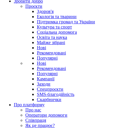
Зробити добро
Проєкти
Здоров'я
Екологія та тварини
Підтримка громад та України
Культура та спорт
Соціальна допомога
Освіта та наука
Майже зібрані
Нові
Рекомендовані
Популярні
Нові
Рекомендовані
Популярні
Кампанії
Заходи
Спецпроєкти
SMS-благодійність
Скарбнички
Про платформу
Про нас
Оператори допомоги
Співпраця
Як це працює?