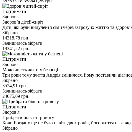
383633,18
358641,26
грн.
Підтримати
Здоров'я
Здоров’я дітей-сиріт
Діти, які були вилучені з сім’ї через загрозу їх життю та здоров
Зібрано
14318,78
грн.
Залишилось зібрати
19341,22
грн.
Підтримати
Здоров'я
Можливість жити у безпеці
Три роки тому життя Андрія змінилося, йому поставили діагно
Зібрано
3524,91
грн.
Залишилось зібрати
24675,09
грн.
Підтримати
Здоров'я
Прибрати біль та тривогу
Коли Богдану ще не було навіть двох років, його життя назавж
Зібрано