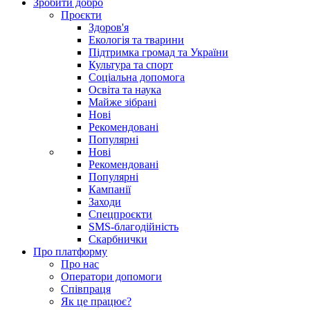
Зробити добро
Проєкти
Здоров'я
Екологія та тварини
Підтримка громад та України
Культура та спорт
Соціальна допомога
Освіта та наука
Майже зібрані
Нові
Рекомендовані
Популярні
Нові
Рекомендовані
Популярні
Кампанії
Заходи
Спецпроєкти
SMS-благодійність
Скарбнички
Про платформу
Про нас
Оператори допомоги
Співпраця
Як це працює?