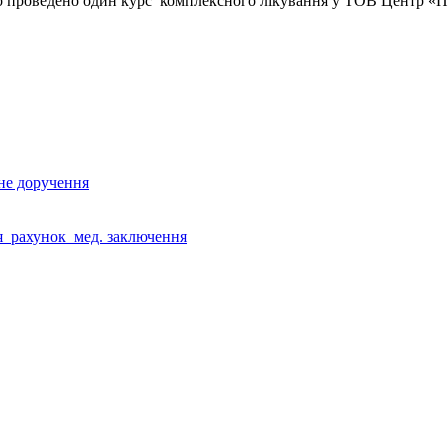
ло проведено один курс комплексного лікування у ТОВ Центр «Пр
не доручення
я
рахунок
мед. заключення