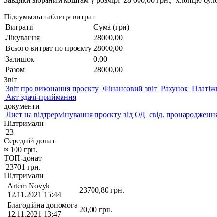
Завдяки зібраним коштам у розмірі 28 000,00 грн., хлопцю бу
Підсумкова таблиця витрат
Витрати
Сума (грн)
Лікування
28000,00
Всього витрат по проєкту
28000,00
Залишок
0,00
Разом
28000,00
Звіт
Звіт про виконання проєкту
Фінансовий звіт
Рахунок
Платіж
Акт здачі-приймання
документи
Лист на відтрермінування проєкту від ОД
свід. пронародженн
Підтримали
23
Середній донат
≈
100
грн.
ТОП-донат
23701
грн.
Підтримали
Artem Novyk
23700,80
грн.
12.11.2021 15:44
Благодійна допомога
20,00
грн.
12.11.2021 13:47