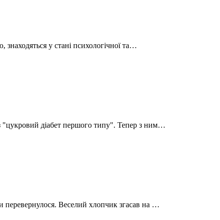
’ю, знаходяться у стані психологічної та…
з "цукровий діабет першого типу". Тепер з ним…
ди перевернулося. Веселий хлопчик згасав на …