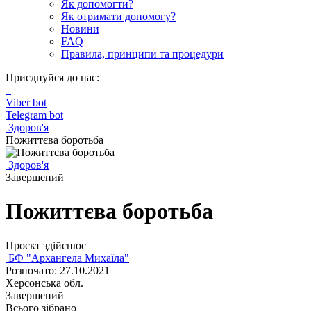
Як допомогти?
Як отримати допомогу?
Новини
FAQ
Правила, принципи та процедури
Приєднуйся до нас:
Viber bot
Telegram bot
Здоров'я
Пожиттєва боротьба
Здоров'я
Завершений
Пожиттєва боротьба
Проєкт здійснює
БФ "Архангела Михаїла"
Розпочато: 27.10.2021
Херсонська обл.
Завершений
Всього зібрано