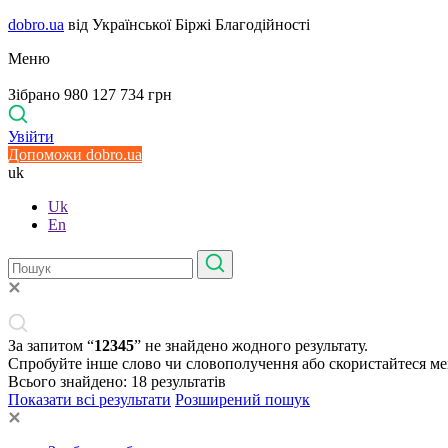
dobro.ua
від Української Біржі Благодійності
Меню
Зібрано 980 127 734 грн
Увійти
Допоможи dobro.ua
uk
Uk
En
За запитом “
12345
” не знайдено жодного результату.
Спробуйте інше слово чи словополучення або скористайтеся м
Всього знайдено:
18
результатів
Показати всі результати
Розширений пошук