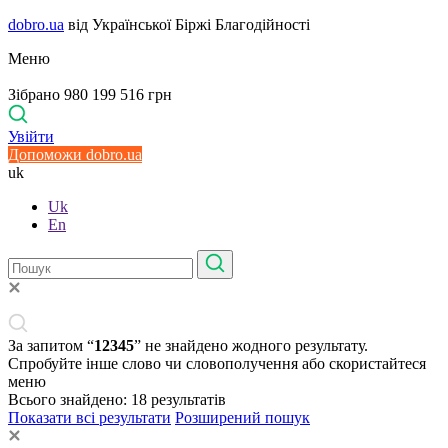
dobro.ua
від Української Біржі Благодійності
Меню
Зібрано 980 199 516 грн
Увійти
Допоможи dobro.ua
uk
Uk
En
За запитом “
12345
” не знайдено жодного результату.
Спробуйте інше слово чи словополучення або скористайтеся
меню
Всього знайдено:
18
результатів
Показати всі результати
Розширений пошук