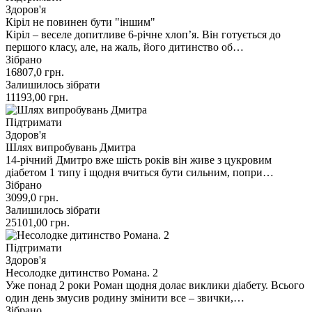
Здоров'я
Кіріл не повинен бути "іншим"
Кіріл – веселе допитливе 6-річне хлопʼя. Він готується до
першого класу, але, на жаль, його дитинство об…
Зібрано
16807,0
грн.
Залишилось зібрати
11193,00
грн.
Підтримати
Здоров'я
Шлях випробувань Дмитра
14-річний Дмитро вже шість років він живе з цукровим
діабетом 1 типу і щодня вчиться бути сильним, попри…
Зібрано
3099,0
грн.
Залишилось зібрати
25101,00
грн.
Підтримати
Здоров'я
Несолодке дитинство Романа. 2
Уже понад 2 роки Роман щодня долає виклики діабету. Всього
один день змусив родину змінити все – звички,…
Зібрано