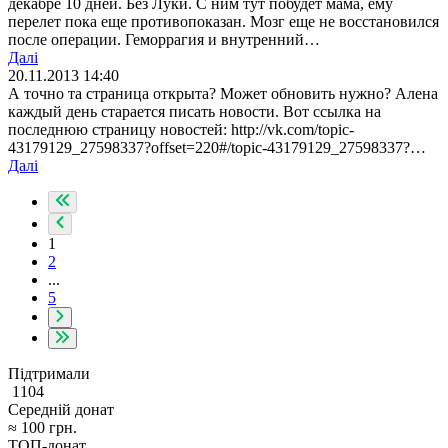
декабре 10 дней. Без Луки. С ним тут побудет мама, ему
перелет пока еще противопоказан. Мозг еще не восстановился
после операции. Геморрагия и внутренний…
Далі
20.11.2013 14:40
А точно та страница открыта? Может обновить нужно? Алена
каждый день старается писать новости. Вот ссылка на
последнюю страницу новостей: http://vk.com/topic-
43179129_27598337?offset=220#/topic-43179129_27598337?…
Далі
1
2
...
5
Підтримали
1104
Середній донат
≈
100
грн.
ТОП-донат