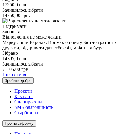
17250,0
грн.
Залишилось зібрати
14750,00
грн.
Підтримати
Здоров'я
Відновлення не може чекати
Марку лише 10 років. Він мав би безтурботно гратися з
друзями, відкривати для себе світ, мріяти та будув…
Зібрано
14395,0
грн.
Залишилось зібрати
71105,00
грн.
Показати всі
Зробити добро
Проєкти
Кампанії
Спецпроєкти
SMS-благодійність
Скарбнички
Про платформу
Про нас