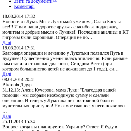
Звіти та документи
Коментарі
18.08.2014 17:32
Новости от Луки: Мы с Лукотькой уже дома, Слава Богу за
все!!! И вам наши дорогие друзья - спасибо за поддержку,
молитвы и добрые мысли о Лучике!! Последние анализы и КТ
гигромы были хорошими. Операция не по…
Далі
18.08.2014 17:31
Благодаря операции и лечению у Лукотьки появился Путь в
Будущее! Существенно уменьшилась эпилепсия! Если раньше
нам ставили страшные диагнозы, Синдром Веста (при
котором большинство детей не доживают до 1 года), си…
Далі
08.01.2014 20:41
Вікторія Дідур
31.12.13: Алена Кучерова, мама Луки: "Благодаря вашей
помощи - мы собрали необходимую сумму и сделали
операцию. И теперь у Лукотика нет постоянной боли и
мучительных приступов! Но самое главное, у него появилось
…
Далі
25.11.2013 15:34
Вопрос: когда вы планируете в Украину? Ответ: Я буду в