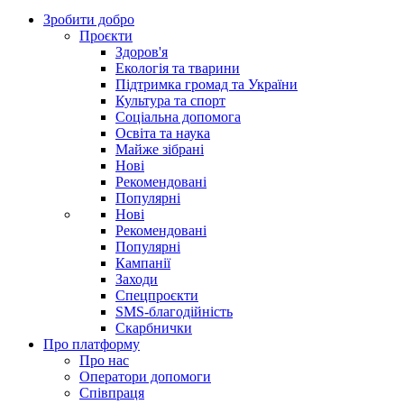
Зробити добро
Проєкти
Здоров'я
Екологія та тварини
Підтримка громад та України
Культура та спорт
Соціальна допомога
Освіта та наука
Майже зібрані
Нові
Рекомендовані
Популярні
Нові
Рекомендовані
Популярні
Кампанії
Заходи
Спецпроєкти
SMS-благодійність
Скарбнички
Про платформу
Про нас
Оператори допомоги
Співпраця