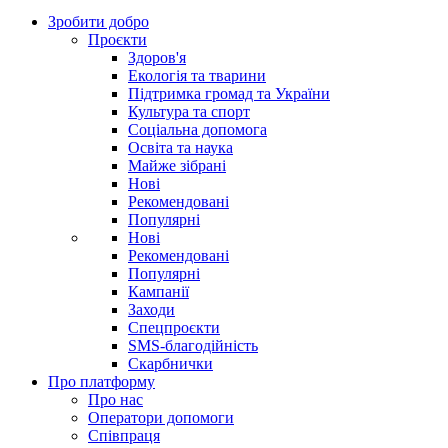
Зробити добро
Проєкти
Здоров'я
Екологія та тварини
Підтримка громад та України
Культура та спорт
Соціальна допомога
Освіта та наука
Майже зібрані
Нові
Рекомендовані
Популярні
Нові
Рекомендовані
Популярні
Кампанії
Заходи
Спецпроєкти
SMS-благодійність
Скарбнички
Про платформу
Про нас
Оператори допомоги
Співпраця