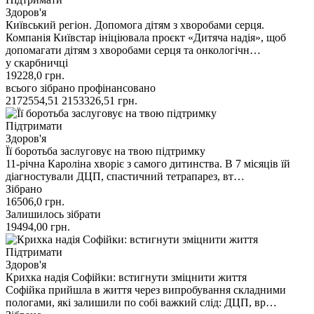
Здоров'я
Київський регіон. Допомога дітям з хворобами серця.
Компанія Київстар ініціювала проєкт «Дитяча надія», щоб
допомагати дітям з хворобами серця та онкологічн…
у скарбничці
19228,0
грн.
всього зібрано
профінансовано
2172554,51
2153326,51
грн.
Підтримати
Здоров'я
Її боротьба заслуговує на твою підтримку
11-річна Кароліна хворіє з самого дитинства. В 7 місяців їй
діагностували ДЦП, спастичний тетрапарез, вт…
Зібрано
16506,0
грн.
Залишилось зібрати
19494,00
грн.
Підтримати
Здоров'я
Крихка надія Софійки: встигнути зміцнити життя
Софійка прийшла в життя через випробування складними
пологами, які залишили по собі важкий слід: ДЦП, вр…