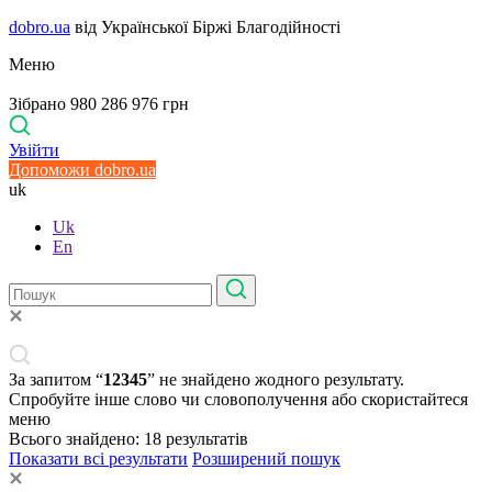
dobro.ua
від Української Біржі Благодійності
Меню
Зібрано 980 286 976 грн
Увійти
Допоможи dobro.ua
uk
Uk
En
За запитом “
12345
” не знайдено жодного результату.
Спробуйте інше слово чи словополучення або скористайтеся
меню
Всього знайдено:
18
результатів
Показати всі результати
Розширений пошук