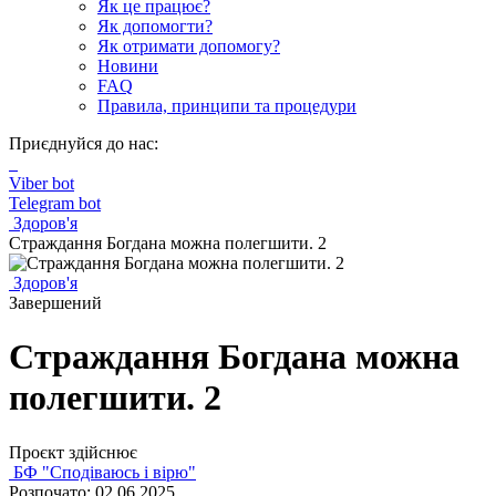
Як це працює?
Як допомогти?
Як отримати допомогу?
Новини
FAQ
Правила, принципи та процедури
Приєднуйся до нас:
Viber bot
Telegram bot
Здоров'я
Страждання Богдана можна полегшити. 2
Здоров'я
Завершений
Страждання Богдана можна
полегшити. 2
Проєкт здійснює
БФ "Сподіваюсь і вірю"
Розпочато: 02.06.2025