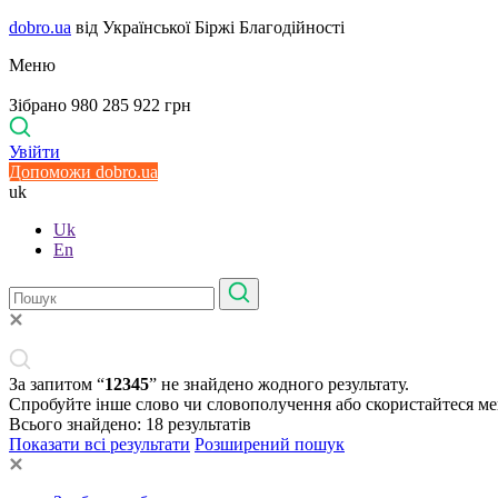
dobro.ua
від Української Біржі Благодійності
Меню
Зібрано 980 285 922 грн
Увійти
Допоможи dobro.ua
uk
Uk
En
За запитом “
12345
” не знайдено жодного результату.
Спробуйте інше слово чи словополучення або скористайтеся м
Всього знайдено:
18
результатів
Показати всі результати
Розширений пошук