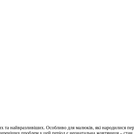
х та найвразливіших. Особливо для малюків, які народилися пер
иреніших проблем у цей період є неонатальна жовтяниця – стан,