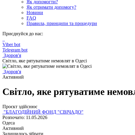
Як допомогти?
Як отримати допомогу?
Новини
FAQ
Правила, принципи та процедури
Приєднуйся до нас:
Viber bot
Telegram bot
Здоров'я
Світло, яке рятуватиме немовлят в Одесі
Здоров'я
Активний
Світло, яке рятуватиме немов
Проєкт здійснює
"БЛАГОДІЙНИЙ ФОНД "СВІЧАДО"
Розпочато: 11.05.2026
Одеса
Активний
Залишилось зібрати