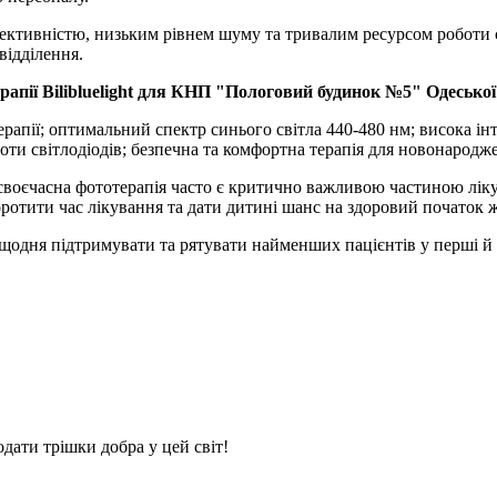
 ефективністю, низьким рівнем шуму та тривалим ресурсом роботи 
відділення.
апії Bilibluelight для КНП "Пологовий будинок №5" Одеської 
терапії; оптимальний спектр синього світла 440-480 нм; висока і
ти світлодіодів; безпечна та комфортна терапія для новонародже
воєчасна фототерапія часто є критично важливою частиною ліку
ротити час лікування та дати дитині шанс на здоровий початок 
одня підтримувати та рятувати найменших пацієнтів у перші й 
дати трішки добра у цей світ!