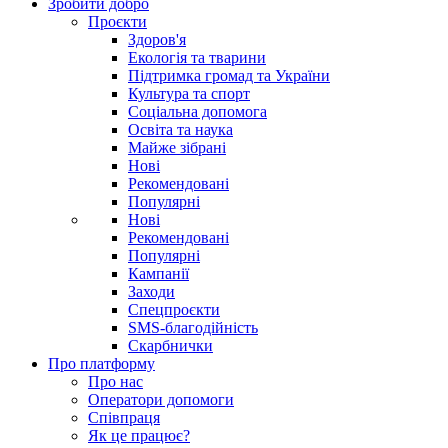
Зробити добро
Проєкти
Здоров'я
Екологія та тварини
Підтримка громад та України
Культура та спорт
Соціальна допомога
Освіта та наука
Майже зібрані
Нові
Рекомендовані
Популярні
Нові
Рекомендовані
Популярні
Кампанії
Заходи
Спецпроєкти
SMS-благодійність
Скарбнички
Про платформу
Про нас
Оператори допомоги
Співпраця
Як це працює?