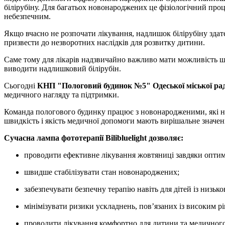
білірубіну. Для багатьох новонароджених це фізіологічний про
небезпечним.
Якщо вчасно не розпочати лікування, надлишок білірубіну здат
призвести до незворотних наслідків для розвитку дитини.
Саме тому для лікарів надзвичайно важливо мати можливість ш
виводити надлишковий білірубін.
Сьогодні
КНП "Пологовий будинок №5" Одеської міської ра
медичного нагляду та підтримки.
Команда пологового будинку працює з новонародженими, які нар
швидкість і якість медичної допомоги мають вирішальне значен
Сучасна лампа фототерапії Bilibluelight дозволяє:
проводити ефективне лікування жовтяниці завдяки оптим
швидше стабілізувати стан новонароджених;
забезпечувати безпечну терапію навіть для дітей із низько
мінімізувати ризики ускладнень, пов’язаних із високим рі
проводити лікування комфортно для дитини та медичного