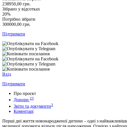
238950,00
грн.
Зібрано у відсотках
20%
Потрібно зібрати
300000,00
грн.
Підтримати
Вхід
Підтримати
Про проєкт
23
Донори
3
Звіти та документи
Коментарі
Перші дні життя новонародженої дитини – одні з найважливіши
медичної допомоги відразу після народження. Однією з найпош