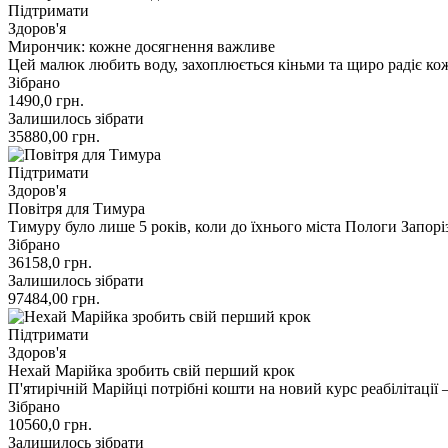
Підтримати
Здоров'я
Мирончик: кожне досягнення важливе
Цей малюк любить воду, захоплюється кіньми та щиро радіє ко
Зібрано
1490,0
грн.
Залишилось зібрати
35880,00
грн.
Підтримати
Здоров'я
Повітря для Тимура
Тимуру було лише 5 років, коли до їхнього міста Пологи Запоріз
Зібрано
36158,0
грн.
Залишилось зібрати
97484,00
грн.
Підтримати
Здоров'я
Нехай Марійка зробить свій перший крок
П'ятирічній Марійці потрібні кошти на новий курс реабілітаці
Зібрано
10560,0
грн.
Залишилось зібрати