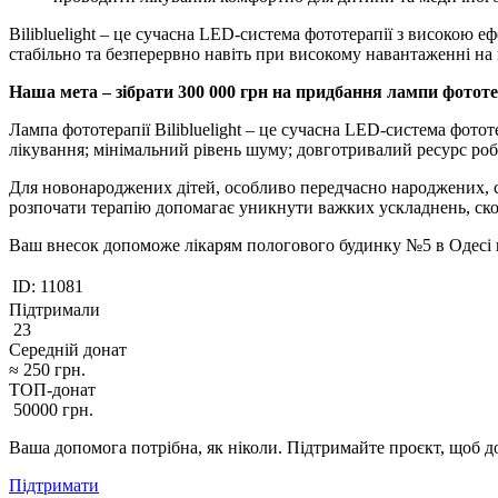
Bilibluelight – це сучасна LED-система фототерапії з високою
стабільно та безперервно навіть при високому навантаженні на 
Наша мета – зібрати 300 000 грн на придбання лампи фототер
Лампа фототерапії Bilibluelight – це сучасна LED-система фото
лікування; мінімальний рівень шуму; довготривалий ресурс робо
Для новонароджених дітей, особливо передчасно народжених, с
розпочати терапію допомагає уникнути важких ускладнень, ско
Ваш внесок допоможе лікарям пологового будинку №5 в Одесі щ
ID:
11081
Підтримали
23
Середній донат
≈
250
грн.
ТОП-донат
50000
грн.
Ваша допомога потрібна, як ніколи. Підтримайте проєкт, щоб до
Підтримати