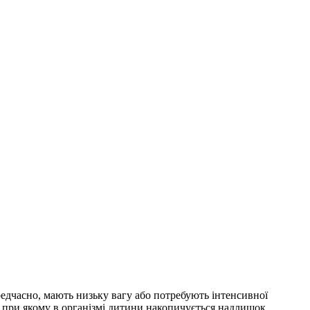
едчасно, мають низьку вагу або потребують інтенсивної
 при якому в організмі дитини накопичується надлишок