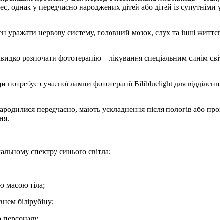
цес, однак у передчасно народжених дітей або дітей із супутнім
ен уражати нервову систему, головний мозок, слух та інші життє
видко розпочати фототерапію – лікування спеціальним синім св
ди
потребує сучасної лампи фототерапії Bilibluelight для відділе
одилися передчасно, мають ускладнення після пологів або прохо
ня.
альному спектру синього світла;
ю масою тіла;
внем білірубіну;
 персоналу.