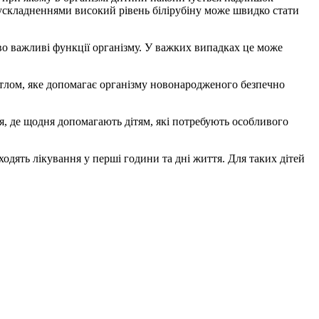
и ускладненнями високий рівень білірубіну може швидко стати
во важливі функції організму. У важких випадках це може
ітлом, яке допомагає організму новонародженого безпечно
ння, де щодня допомагають дітям, які потребують особливого
дять лікування у перші години та дні життя. Для таких дітей