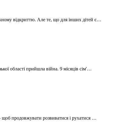
жному відкриттю. Але те, що для інших дітей є…
ької області прийшла війна. 9 місяців сім'…
ї – щоб продовжувати розвиватися і рухатися …