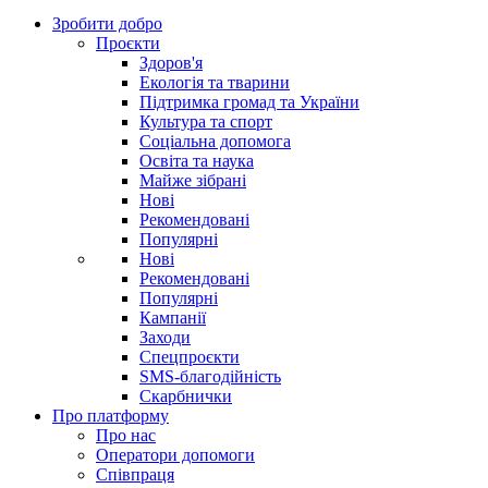
Зробити добро
Проєкти
Здоров'я
Екологія та тварини
Підтримка громад та України
Культура та спорт
Соціальна допомога
Освіта та наука
Майже зібрані
Нові
Рекомендовані
Популярні
Нові
Рекомендовані
Популярні
Кампанії
Заходи
Спецпроєкти
SMS-благодійність
Скарбнички
Про платформу
Про нас
Оператори допомоги
Співпраця