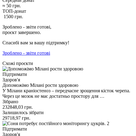
Середній донат
≈
50
грн.
ТОП-донат
1500
грн.
Зроблено - звіти готові,
проєкт завершено.
Спасибі вам за вашу підтримку!
Зроблено - звіти готові
Схожі проєкти
Підтримати
Здоров'я
Допоможімо Мілані рости здоровою
У Мілани краніостеноз – передчасне зрощення кісток черепа.
Через це мозок не має достатньо простору для …
Зібрано
232848,03
грн.
Залишилось зібрати
29718,97
грн.
Підтримати
Здоров'я