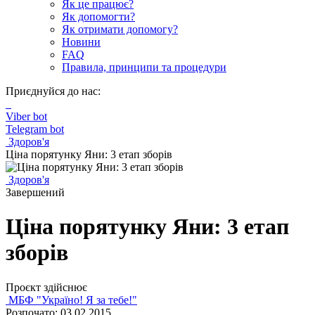
Як це працює?
Як допомогти?
Як отримати допомогу?
Новини
FAQ
Правила, принципи та процедури
Приєднуйся до нас:
Viber bot
Telegram bot
Здоров'я
Ціна порятунку Яни: 3 етап зборів
Здоров'я
Завершений
Ціна порятунку Яни: 3 етап
зборів
Проєкт здійснює
МБФ "Україно! Я за тебе!"
Розпочато: 03.02.2015