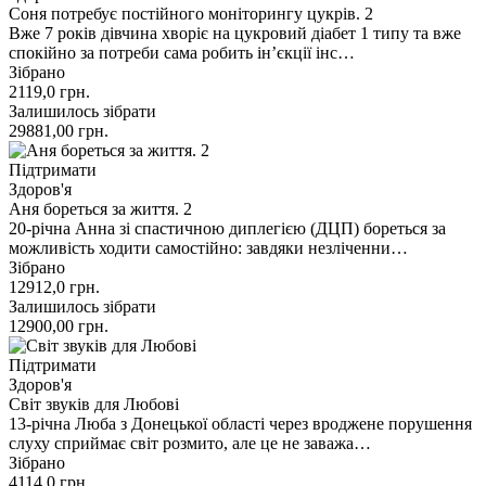
Соня потребує постійного моніторингу цукрів. 2
Вже 7 років дівчина хворіє на цукровий діабет 1 типу та вже
спокійно за потреби сама робить інʼєкції інс…
Зібрано
2119,0
грн.
Залишилось зібрати
29881,00
грн.
Підтримати
Здоров'я
Аня бореться за життя. 2
20-річна Анна зі спастичною диплегією (ДЦП) бореться за
можливість ходити самостійно: завдяки незліченни…
Зібрано
12912,0
грн.
Залишилось зібрати
12900,00
грн.
Підтримати
Здоров'я
Світ звуків для Любові
13-річна Люба з Донецької області через вроджене порушення
слуху сприймає світ розмито, але це не заважа…
Зібрано
4114,0
грн.