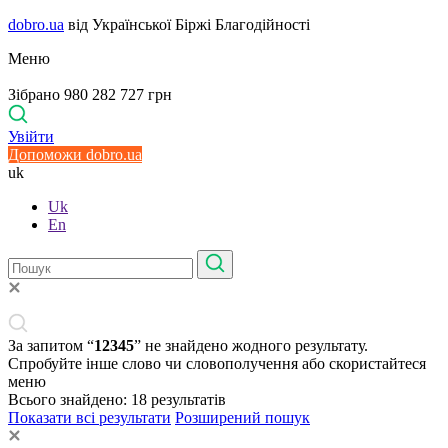
dobro.ua
від Української Біржі Благодійності
Меню
Зібрано 980 282 727 грн
Увійти
Допоможи dobro.ua
uk
Uk
En
За запитом “
12345
” не знайдено жодного результату.
Спробуйте інше слово чи словополучення або скористайтеся
меню
Всього знайдено:
18
результатів
Показати всі результати
Розширений пошук