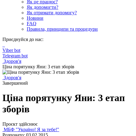
Як це працює?
Як допомогти?
Як отримати допомогу?
Новини
FAQ
Правила, принципи та процедури
Приєднуйся до нас:
Viber bot
Telegram bot
Здоров'я
Ціна порятунку Яни: 3 етап зборів
Здоров'я
Завершений
Ціна порятунку Яни: 3 етап
зборів
Проєкт здійснює
МБФ "Україно! Я за тебе!"
Розпочато: 03.02.2015