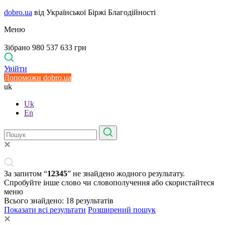
dobro.ua
від Української Біржі Благодійності
Меню
Зібрано 980 537 633 грн
Увійти
Допоможи dobro.ua
uk
Uk
En
За запитом “
12345
” не знайдено жодного результату.
Спробуйте інше слово чи словополучення або скористайтеся
меню
Всього знайдено:
18
результатів
Показати всі результати
Розширений пошук