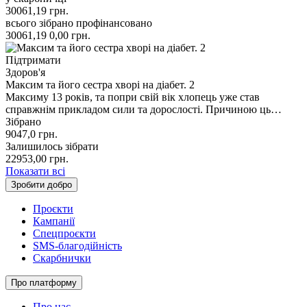
30061,19
грн.
всього зібрано
профінансовано
30061,19
0,00
грн.
Підтримати
Здоров'я
Максим та його сестра хворі на діабет. 2
Максиму 13 років, та попри свій вік хлопець уже став
справжнім прикладом сили та дорослості. Причиною ць…
Зібрано
9047,0
грн.
Залишилось зібрати
22953,00
грн.
Показати всі
Зробити добро
Проєкти
Кампанії
Спецпроєкти
SMS-благодійність
Скарбнички
Про платформу
Про нас