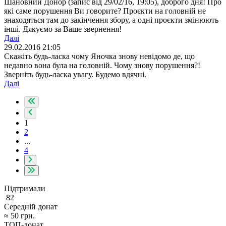
Шановний Донор (запис від 29/02/16, 19:05), доброго дня! Про
які саме порушення Ви говорите? Проєкти на головній не
знаходяться там до закінчення збору, а одні проєкти змінюють
інші. Дякуємо за Ваше звернення!
Далі
29.02.2016 21:05
Скажіть будь-ласка чому Яночка знову невідомо де, що
недавно вона була на головній. Чому знову порушення?!
Зверніть будь-ласка увагу. Будемо вдячні.
Далі
1
2
...
4
Підтримали
82
Середній донат
≈
50
грн.
ТОП-донат