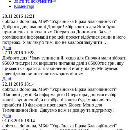
Звіти та документи
Коментарі
28.11.2016 12:21
dobro.ua dobro.ua, МБФ "Українська Біржа Благодійності"
Доброго дня, шановні Донори! Збір коштів для Яни було
припинено за проханням Оператора Допомоги. За час
розміщення інформації про цей проєкт відбулися зміни в його
потребах. У зв’язку з тим, що не вдалося залучити …
Далі
27.11.2016 19:28
Доброго дня! Чому зупинений, якщо для Яночки мали зібрати
95000 тис.грн і як вирішите питання далі з 85000тис.грн, яку
ще мають зібрати для закінчення 3 етапу збору. Ми будемо
вдячні,якщо ви поставитесь зрозумінням.
Далі
22.11.2016 18:14
dobro.ua dobro.ua, МБФ "Українська Біржа Благодійності"
Шановні друзі! За інформацією Оператора допомоги,збір
коштів зупинений, а на зібрані кошти буде можливість
придбати 10 флаконів препарату Біовен Моно для
Тимчишиної Яни. Дякуємо всім за довіру та підтримку!
Далі
01.03.2016 18:14
dobro.ua dobro.ua, МБФ "Українська Біржа Благодійності"