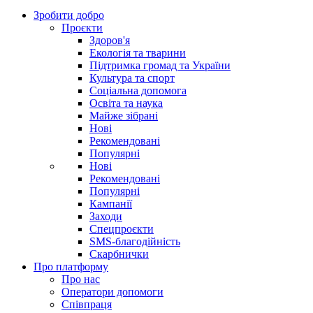
Зробити добро
Проєкти
Здоров'я
Екологія та тварини
Підтримка громад та України
Культура та спорт
Соціальна допомога
Освіта та наука
Майже зібрані
Нові
Рекомендовані
Популярні
Нові
Рекомендовані
Популярні
Кампанії
Заходи
Спецпроєкти
SMS-благодійність
Скарбнички
Про платформу
Про нас
Оператори допомоги
Співпраця