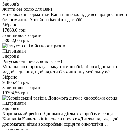
Здоров'я
Життя без болю для Вані
На уроках інформатики Ваня пише коди, де все працює чітко і
без помилок. А от його імунітет дає збій – ч…
Зібрано
17868,0
грн.
Залишилось зібрати
53952,00
грн.
Підтримати
Здоров'я
Рятуємо очі військових разом!
Мета нашого проєкту – закупити необхідні розхідники та
медобладнання, щоб надати безкоштовну мобільну оф…
Зібрано
91805,44
грн.
Залишилось зібрати
19794,56
грн.
Підтримати
Здоров'я
Харківський регіон. Допомога дітям з хворобами серця.
Компанія Київстар ініціювала проєкт «Дитяча надія», щоб
допомагати дітям з хворобами серця та онкологічн…
у скарбничці