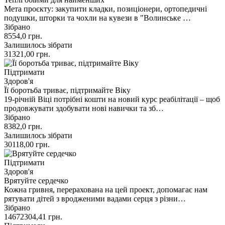
Мета проєкту: закупити кладки, позиціонери, ортопедичні
подушки, шторки та чохли на кувези в "Волинське …
Зібрано
8554,0
грн.
Залишилось зібрати
31321,00
грн.
Підтримати
Здоров'я
Її боротьба триває, підтримайте Віку
19-річній Віці потрібні кошти на новий курс реабілітації – щоб
продовжувати здобувати нові навички та зб…
Зібрано
8382,0
грн.
Залишилось зібрати
30118,00
грн.
Підтримати
Здоров'я
Врятуйте сердечко
Кожна гривня, перерахована на цей проект, допомагає нам
рятувати дітей з вродженими вадами серця з різни…
Зібрано
14672304,41
грн.