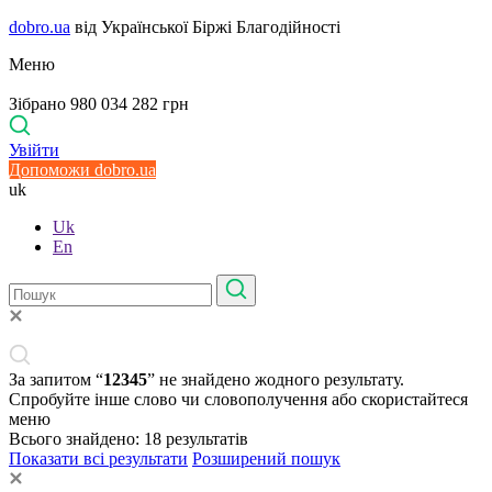
dobro.ua
від Української Біржі Благодійності
Меню
Зібрано 980 034 282 грн
Увійти
Допоможи dobro.ua
uk
Uk
En
За запитом “
12345
” не знайдено жодного результату.
Спробуйте інше слово чи словополучення або скористайтеся
меню
Всього знайдено:
18
результатів
Показати всі результати
Розширений пошук