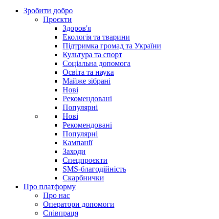
Зробити добро
Проєкти
Здоров'я
Екологія та тварини
Підтримка громад та України
Культура та спорт
Соціальна допомога
Освіта та наука
Майже зібрані
Нові
Рекомендовані
Популярні
Нові
Рекомендовані
Популярні
Кампанії
Заходи
Спецпроєкти
SMS-благодійність
Скарбнички
Про платформу
Про нас
Оператори допомоги
Співпраця