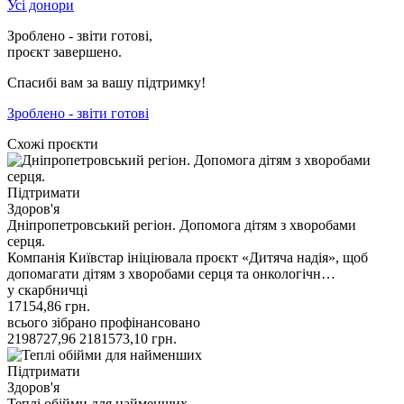
Усі донори
Зроблено - звіти готові,
проєкт завершено.
Спасибі вам за вашу підтримку!
Зроблено - звіти готові
Схожі проєкти
Підтримати
Здоров'я
Дніпропетровський регіон. Допомога дітям з хворобами
серця.
Компанія Київстар ініціювала проєкт «Дитяча надія», щоб
допомагати дітям з хворобами серця та онкологічн…
у скарбничці
17154,86
грн.
всього зібрано
профінансовано
2198727,96
2181573,10
грн.
Підтримати
Здоров'я
Теплі обійми для найменших