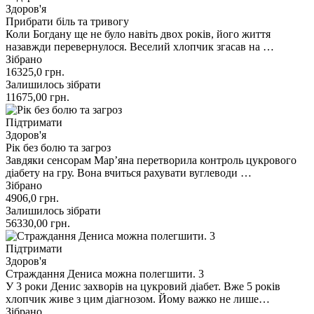
Здоров'я
Прибрати біль та тривогу
Коли Богдану ще не було навіть двох років, його життя
назавжди перевернулося. Веселий хлопчик згасав на …
Зібрано
16325,0
грн.
Залишилось зібрати
11675,00
грн.
Підтримати
Здоров'я
Рік без болю та загроз
Завдяки сенсорам Марʼяна перетворила контроль цукрового
діабету на гру. Вона вчиться рахувати вуглеводи …
Зібрано
4906,0
грн.
Залишилось зібрати
56330,00
грн.
Підтримати
Здоров'я
Страждання Дениса можна полегшити. 3
У 3 роки Денис захворів на цукровий діабет. Вже 5 років
хлопчик живе з цим діагнозом. Йому важко не лише…
Зібрано