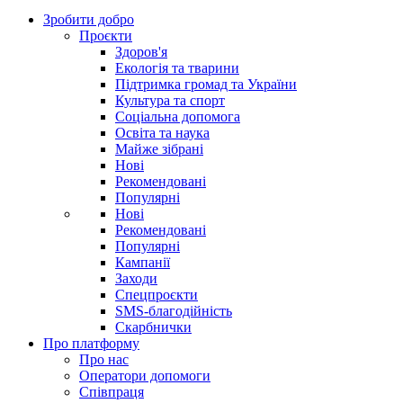
Зробити добро
Проєкти
Здоров'я
Екологія та тварини
Підтримка громад та України
Культура та спорт
Соціальна допомога
Освіта та наука
Майже зібрані
Нові
Рекомендовані
Популярні
Нові
Рекомендовані
Популярні
Кампанії
Заходи
Спецпроєкти
SMS-благодійність
Скарбнички
Про платформу
Про нас
Оператори допомоги
Співпраця