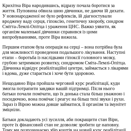
Крихітна Віра народившись, відразу почала боротися за
життя. Пуповина обвила шию дівчинки, не даючи їй дихати.
У новонародженої не було рефлексів, їй діагностували
вроджену ваду серця, гіпоксію, генетичну хворобу, синдром
Смітта-Лемлі-Опітца і ураження ЦНС. Важко уявити, як
організм маленької дівчинки справився із цими
випробуваннями, проте Віра вижила.
Першим етапом була операція на серці – вона потрібна була
для можливості проведення подальшого лікування. Наступні
етапи – боротьба із наслідками гіпоксії головного мозку,
грубою затримкою розвитку, синдромом Сміта-Лемлі-Опітца.
Дівчинка відвідує реабілітаційні центри, займається з лікарями
і вдома, дуже старається і хоче бути здоровою.
Нещодавно Віра пройшла черговий курс реабілітації, куди
змогла потрапити завдяки вашій підтримці. Після нього
батьки почали помічати, що їх донька стала більш уважною і
посидючою, вона помічає і реагує на більш тихі звуки і рухи.
Зараз із Вірою можна довше займатися, її організм та імунітет
зміцніли.
Батьки докладають усі зусилля, аби покращити стан Віри,
проте їх фінансовий стан не дозволяє зробити це наповну.
Тому ми розпочинаємо збір коштів на новий курс реабілітації