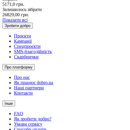
5171,0
грн.
Залишилось зібрати
26829,00
грн.
Показати всі
Зробити добро
Проєкти
Кампанії
Спецпроєкти
SMS-благодійність
Скарбнички
Про платформу
Про нас
Як працює dobro.ua
Наші партнери
Контакти
Інше
FAQ
Як зробити добро?
Умови сервісу
Способи оплати