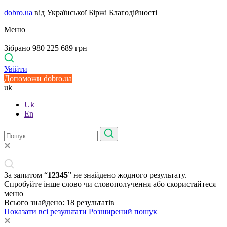
dobro.ua
від Української Біржі Благодійності
Меню
Зібрано 980 225 689 грн
Увійти
Допоможи dobro.ua
uk
Uk
En
За запитом “
12345
” не знайдено жодного результату.
Спробуйте інше слово чи словополучення або скористайтеся
меню
Всього знайдено:
18
результатів
Показати всі результати
Розширений пошук