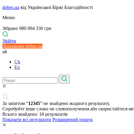
dobro.ua
від Української Біржі Благодійності
Меню
Зібрано 980 094 330 грн
Увійти
Допоможи dobro.ua
uk
Uk
En
За запитом “
12345
” не знайдено жодного результату.
Спробуйте інше слово чи словополучення або скористайтеся м
Всього знайдено:
18
результатів
Показати всі результати
Розширений пошук