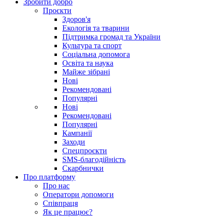
Зробити добро
Проєкти
Здоров'я
Екологія та тварини
Підтримка громад та України
Культура та спорт
Соціальна допомога
Освіта та наука
Майже зібрані
Нові
Рекомендовані
Популярні
Нові
Рекомендовані
Популярні
Кампанії
Заходи
Спецпроєкти
SMS-благодійність
Скарбнички
Про платформу
Про нас
Оператори допомоги
Співпраця
Як це працює?