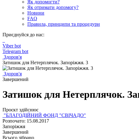
Як допомогти?
Як отримати допомогу?
Новини
FAQ
Правила, принципи та процедури
Приєднуйся до нас:
Viber bot
Telegram bot
Здоров'я
Затишок для Нетерплячок. Запоріжжя. 3
Здоров'я
Завершений
Затишок для Нетерплячок. За
Проєкт здійснює
"БЛАГОДІЙНИЙ ФОНД "СВІЧАДО"
Розпочато: 15.08.2017
Запоріжжя
Завершений
Всього зібрано