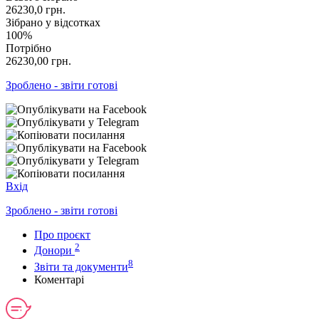
26230,0
грн.
Зібрано у відсотках
100%
Потрібно
26230,00
грн.
Зроблено - звіти готові
Вхід
Зроблено - звіти готові
Про проєкт
2
Донори
8
Звіти та документи
Коментарі