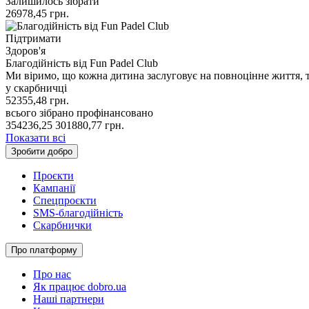
Залишилось зібрати
26978,45
грн.
Підтримати
Здоров'я
Благодійність від Fun Padel Club
Ми віримо, що кожна дитина заслуговує на повноцінне життя, 
у скарбничці
52355,48
грн.
всього зібрано
профінансовано
354236,25
301880,77
грн.
Показати всі
Зробити добро
Проєкти
Кампанії
Спецпроєкти
SMS-благодійність
Скарбнички
Про платформу
Про нас
Як працює dobro.ua
Наші партнери