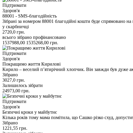
Підтримати
Здоров'я
88001 - SMS-благодійність
Зібрані за номером 88001 благодійні кошти буде спрямовано на
у скарбничці
2720,0
грн.
всього зібрано
профінансовано
1537988,00
1535268,00
грн.
Підтримати
Здоров'я
Покращимо життя Кирилові
Кирило – веселий пʼятирічний хлопчик. Він завжди був дуже 
Зібрано
3027,0
грн.
Залишилось зібрати
24973,00
грн.
Підтримати
Здоров'я
Безпечні кроки у майбутнє
Кілька років тому мама помітила, що Сашко різко схуд, допуст
Зібрано
1221,55
грн.