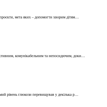
 проєкти, мета яких – допомогти хворим дітям…
активним, комунікабельним та непосидючим, доки…
имий рівень глюкози перевищував у декілька р…