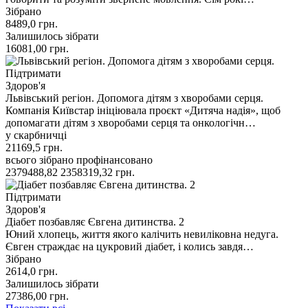
Зібрано
8489,0
грн.
Залишилось зібрати
16081,00
грн.
Підтримати
Здоров'я
Львівський регіон. Допомога дітям з хворобами серця.
Компанія Київстар ініціювала проєкт «Дитяча надія», щоб
допомагати дітям з хворобами серця та онкологічн…
у скарбничці
21169,5
грн.
всього зібрано
профінансовано
2379488,82
2358319,32
грн.
Підтримати
Здоров'я
Діабет позбавляє Євгена дитинства. 2
Юний хлопець, життя якого калічить невиліковна недуга.
Євген страждає на цукровий діабет, і колись завдя…
Зібрано
2614,0
грн.
Залишилось зібрати
27386,00
грн.