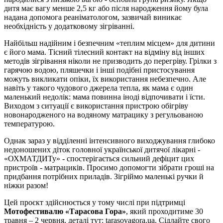
дитя має вагу менше 2,5 кг або після народження йому була
надана допомога реаніматологом, зазвичай виникає
необхідність у додатковому зігріванні.
Найбільш надійним і безпечним «теплим місцем» для дитини
є його мама. Тісний тілесний контакт на відміну від інших
методів зігрівання ніколи не призводить до перегріву. Грілки з
гарячою водою, пляшечки і інші подібні пристосування
можуть викликати опіки, їх використання небезпечно. Але
навіть у такого чудового джерела тепла, як мама є один
маленький недолік: мама повинна іноді відпочивати і їсти.
Виходом з ситуації є використання пристрою обігріву
новонародженого на водяному матрацику з регульованою
температурою.
Однак зараз у відділенні інтенсивного виходжування глибоко
недоношених діток головної української дитячої лікарні -
«ОХМАТДИТу» - спостерігається сильний дефіцит цих
пристроїв - матрациків. Просимо допомогти зібрати гроші на
придбання потрібних приладів. Зігріймо маленькі ручки й
ніжки разом!
Цей проєкт здійснюється у тому числі при підтримці
Мотофестивалю «Тарасова Гора»
, який проходитиме 30
травня – 2 червня, деталі тут: tarasovagora.ua. Сідлайте свого