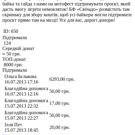
байка та гайда з нами на мотофест підтримувати проєкт, який
дасть змогу зігріти немовляток! БФ «Свічадо» розмістить там
скриньку для збору коштів, щоб усі байкери могли підтримати
проєкт прямо там на місці! Усе для вас, дорогі донори!
ID:
650
Підтримали
124
Середній донат
≈
50
грн.
ТОП-донат
8000
грн.
Підтримали
Ольга Бєлькова
6293,00
грн.
16.07.2013 17:16
Благодійна допомога
50,00
грн.
16.07.2013 12:16
Благодійна допомога
17,00
грн.
15.07.2013 22:32
Благодійна допомога
50,00
грн.
15.07.2013 22:27
Ілля Пет
20,00
грн.
15.07.2013 18:45