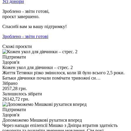
Усі донори
Зроблено - звіти готові,
проєкт завершено.
Спасибі вам за вашу підтримку!
Зроблено - звіти готові
Схожі проєкти
Підтримати
Здоров'я
Кожен укол для дівчинки – стрес. 2
Життя Тетянки різко змінилося, коли їй було всього 2,5 роки.
Батьки дівчинки почали помічати тривожні си…
Зібрано
2057,28
грн.
Залишилось зібрати
26142,72
грн.
Підтримати
Здоров'я
Допоможемо Мишкові рухатися вперед
Через напади епілепсії Мишко з Дніпра втратив здатність
говорити та розуміти звернене мовлення. Сім рокі…