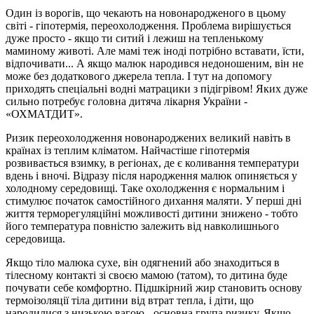
Один із ворогів, що чекають на новонародженого в цьому
світі - гіпотермія, переохолодження. Проблема вирішується
дуже просто - якщо ти ситий і лежиш на тепленькому
маминому животі. Але мамі теж іноді потрібно вставати, їсти,
відпочивати... А якщо малюк народився недоношеним, він не
може без додаткового джерела тепла. І тут на допомогу
приходять спеціальні водні матрацики з підігрівом! Яких дуже
сильно потребує головна дитяча лікарня України -
«ОХМАТДИТ».
Ризик переохолодження новонароджених великий навіть в
країнах із теплим кліматом. Найчастіше гіпотермія
розвивається взимку, в регіонах, де є коливання температури
вдень і вночі. Відразу після народження малюк опиняється у
холодному середовищі. Таке охолодження є нормальним і
стимулює початок самостійного дихання маляти. У перші дні
життя терморегуляційні можливості дитини знижено - тобто
його температура повністю залежить від навколишнього
середовища.
Якщо тіло малюка сухе, він одягнений або знаходиться в
тілесному контакті зі своєю мамою (татом), то дитина буде
почувати себе комфортно. Підшкірний жир становить основу
термоізоляції тіла дитини від втрат тепла, і діти, що
народилися з низькою вагою - основна група ризику. Якщо