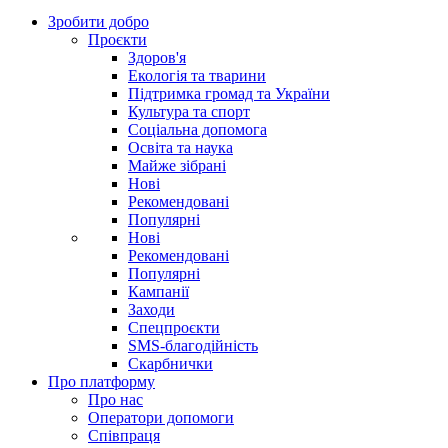
Зробити добро
Проєкти
Здоров'я
Екологія та тварини
Підтримка громад та України
Культура та спорт
Соціальна допомога
Освіта та наука
Майже зібрані
Нові
Рекомендовані
Популярні
Нові
Рекомендовані
Популярні
Кампанії
Заходи
Спецпроєкти
SMS-благодійність
Скарбнички
Про платформу
Про нас
Оператори допомоги
Співпраця