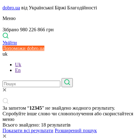
dobro.ua
від Української Біржі Благодійності
Меню
Зібрано 980 226 866 грн
Увійти
Допоможи dobro.ua
uk
Uk
En
За запитом “
12345
” не знайдено жодного результату.
Спробуйте інше слово чи словополучення або скористайтеся
меню
Всього знайдено:
18
результатів
Показати всі результати
Розширений пошук