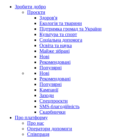
Зробити добро
Проєкти
Здоров'я
Екологія та тварини
Підтримка громад та України
Культура та спорт
Соціальна допомога
Освіта та наука
Майже зібрані
Нові
Рекомендовані
Популярні
Нові
Рекомендовані
Популярні
Кампанії
Заходи
Спецпроєкти
SMS-благодійність
Скарбнички
Про платформу
Про нас
Оператори допомоги
Співпраця