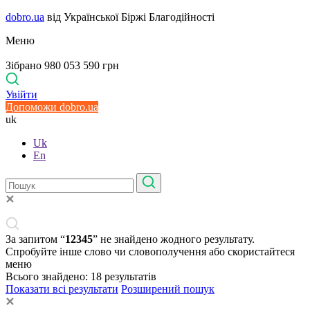
dobro.ua
від Української Біржі Благодійності
Меню
Зібрано 980 053 590 грн
Увійти
Допоможи dobro.ua
uk
Uk
En
За запитом “
12345
” не знайдено жодного результату.
Спробуйте інше слово чи словополучення або скористайтеся
меню
Всього знайдено:
18
результатів
Показати всі результати
Розширений пошук