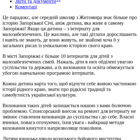
Звіти та документи
Коментарі
Це парадокс, але середній школяр з Житомира знає більше про
історію Запорізької Січі, аніж дитина, яка живе в самому
Запоріжжі! Якщо ця дитина – з інтернату для
малозабезпечених. Це жахливо, але такі дітлахи дорослішають
і навіть не знають, де вони живуть, не знайомі хоча б у
загальних рисах із унікальною історією свого краю.
В місті Запоріжжі є більше 10 інтернатів для дітей з
малозабезпечених сімей. Нажаль, діти в них обділені увагою
суспільства та держави, а їх виховання та освіта обмежується
убогою навчальною програмою інтернатів.
Кожна дитина варта того, щоб відчути себе живою частинкою
історії рідного краю, знати про рідкісні традиції та
самобутність української культури.
Виховання таких дітей залишається нашою з вами болючою
проблемою. Спонсорський внесок на ремонт для інтернату не
змінює ставлення вихованців до суспільства і до себе. Власні
вчинки, повага оточуючих, їхня увага - найкращі методи
виховання кинутого напризволяще покоління.
Дитяча юнацька школа козацького бойового мистецтва