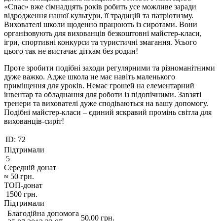
«Спас» вже сімнадцять років робить усе можливе заради
відродження нашої культури, її традицій та патріотизму.
Вихователі школи щоденно працюють із сиротами. Вони
організовують для вихованців безкоштовні майстер-класи,
ігри, спортивні конкурси та туристичні змагання. Усього
цього так не вистачає діткам без родин!
Проте зробити подібні заходи регулярними та різноманітними
дуже важко. Адже школа не має навіть маленького
приміщення для уроків. Немає грошей на елементарний
інвентар та обладнання для роботи із підопічними. Завзяті
тренери та вихователі дуже сподіваються на вашу допомогу.
Подібні майстер-класи – єдиний яскравий промінь світла для
вихованців-сиріт!
ID:
72
Підтримали
5
Середній донат
≈
50
грн.
ТОП-донат
1500
грн.
Підтримали
Благодійна допомога
50,00
грн.