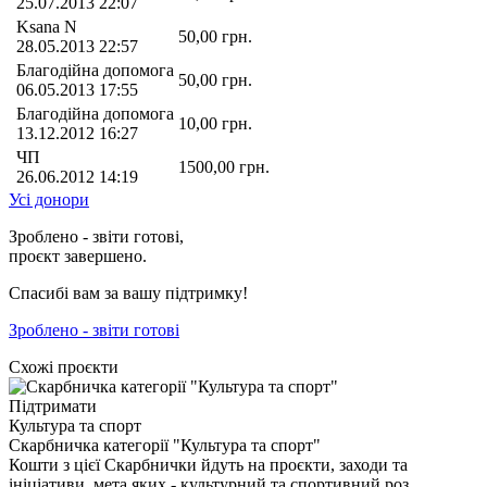
25.07.2013 22:07
Ksana N
50,00
грн.
28.05.2013 22:57
Благодійна допомога
50,00
грн.
06.05.2013 17:55
Благодійна допомога
10,00
грн.
13.12.2012 16:27
ЧП
1500,00
грн.
26.06.2012 14:19
Усі донори
Зроблено - звіти готові,
проєкт завершено.
Спасибі вам за вашу підтримку!
Зроблено - звіти готові
Схожі проєкти
Підтримати
Культура та спорт
Скарбничка категорії "Культура та спорт"
Кошти з цієї Скарбнички йдуть на проєкти, заходи та
ініціативи, мета яких - культурний та спортивний роз…