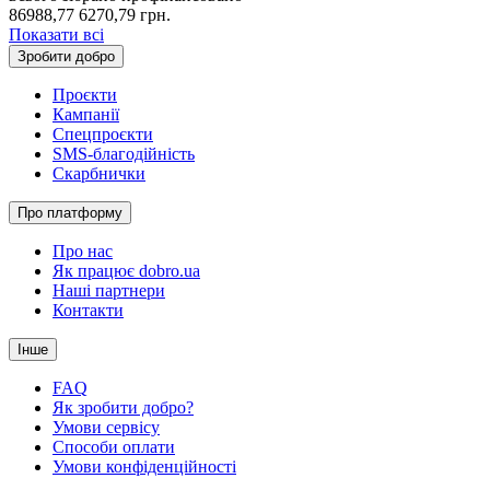
86988,77
6270,79
грн.
Показати всі
Зробити добро
Проєкти
Кампанії
Спецпроєкти
SMS-благодійність
Скарбнички
Про платформу
Про нас
Як працює dobro.ua
Наші партнери
Контакти
Інше
FAQ
Як зробити добро?
Умови сервісу
Способи оплати
Умови конфіденційності