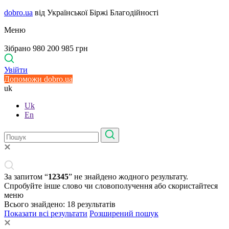
dobro.ua
від Української Біржі Благодійності
Меню
Зібрано 980 200 985 грн
Увійти
Допоможи dobro.ua
uk
Uk
En
За запитом “
12345
” не знайдено жодного результату.
Спробуйте інше слово чи словополучення або скористайтеся
меню
Всього знайдено:
18
результатів
Показати всі результати
Розширений пошук