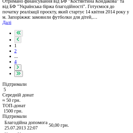
Отримано фінансування від БФ "Костянтина Кондакова" та
від БФ "Українська біржа благодійності". Готуємося до
початку реалізації проєкту, який стартує 14 квітня 2014 року у
м. Запоріжжя: замовили футболки для дітей,…
Далі
1
2
...
4
Підтримали
5
Середній донат
≈
50
грн.
ТОП-донат
1500
грн.
Підтримали
Благодійна допомога
50,00
грн.
25.07.2013 22:07