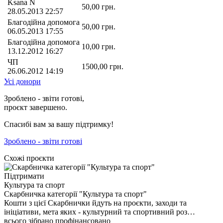
Ksana N
50,00
грн.
28.05.2013 22:57
Благодійна допомога
50,00
грн.
06.05.2013 17:55
Благодійна допомога
10,00
грн.
13.12.2012 16:27
ЧП
1500,00
грн.
26.06.2012 14:19
Усі донори
Зроблено - звіти готові,
проєкт завершено.
Спасибі вам за вашу підтримку!
Зроблено - звіти готові
Схожі проєкти
Підтримати
Культура та спорт
Скарбничка категорії "Культура та спорт"
Кошти з цієї Скарбнички йдуть на проєкти, заходи та
ініціативи, мета яких - культурний та спортивний роз…
всього зібрано
профінансовано