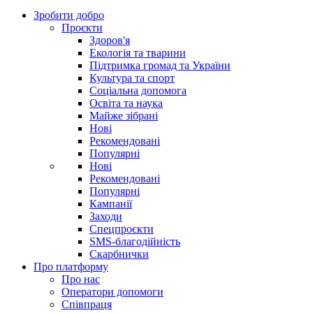
Зробити добро
Проєкти
Здоров'я
Екологія та тварини
Підтримка громад та України
Культура та спорт
Соціальна допомога
Освіта та наука
Майже зібрані
Нові
Рекомендовані
Популярні
Нові
Рекомендовані
Популярні
Кампанії
Заходи
Спецпроєкти
SMS-благодійність
Скарбнички
Про платформу
Про нас
Оператори допомоги
Співпраця