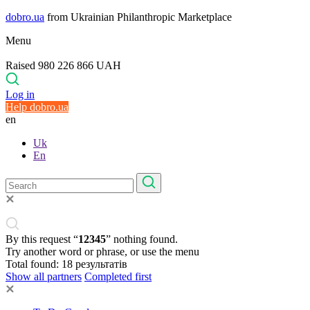
dobro.ua
from Ukrainian Philanthropic Marketplace
Menu
Raised 980 226 866 UAH
Log in
Help dobro.ua
en
Uk
En
By this request “
12345
” nothing found.
Try another word or phrase, or use the menu
Total found:
18
результатів
Show all partners
Completed first