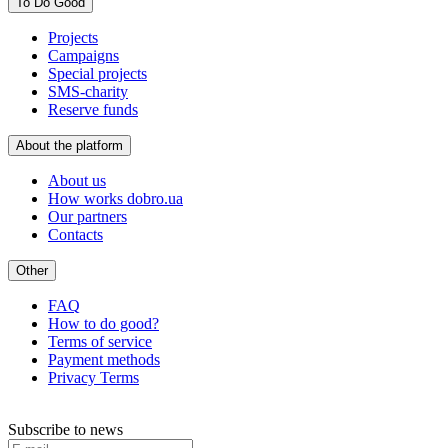
To Do Good
Projects
Campaigns
Special projects
SMS-charity
Reserve funds
About the platform
About us
How works dobro.ua
Our partners
Contacts
Other
FAQ
How to do good?
Terms of service
Payment methods
Privacy Terms
Subscribe to news