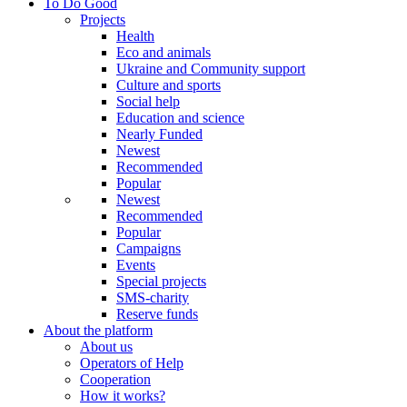
To Do Good
Projects
Health
Eco and animals
Ukraine and Community support
Culture and sports
Social help
Education and science
Nearly Funded
Newest
Recommended
Popular
Newest
Recommended
Popular
Campaigns
Events
Special projects
SMS-charity
Reserve funds
About the platform
About us
Operators of Help
Cooperation
How it works?