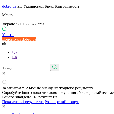
dobro.ua
від Української Біржі Благодійності
Меню
Зібрано 980 022 827 грн
Увійти
Допоможи dobro.ua
uk
Uk
En
За запитом “
12345
” не знайдено жодного результату.
Спробуйте інше слово чи словополучення або скористайтеся м
Всього знайдено:
18
результатів
Показати всі результати
Розширений пошук