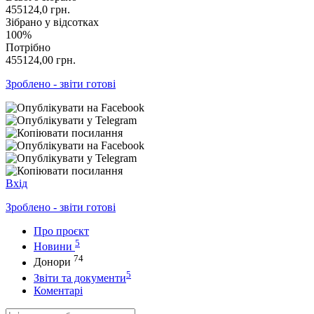
455124,0
грн.
Зібрано у відсотках
100%
Потрібно
455124,00
грн.
Зроблено - звіти готові
Вхід
Зроблено - звіти готові
Про проєкт
5
Новини
74
Донори
5
Звіти та документи
Коментарі