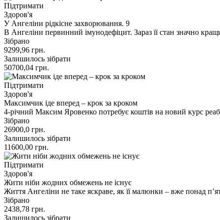
Підтримати
Здоров'я
У Ангеліни рідкісне захворювання. 9
В Ангеліни первинний імунодефіцит. Зараз її стан значно кращ
Зібрано
9299,96
грн.
Залишилось зібрати
50700,04
грн.
Підтримати
Здоров'я
Максимчик іде вперед – крок за кроком
4-річний Максим Яровенко потребує коштів на новий курс реаб
Зібрано
26900,0
грн.
Залишилось зібрати
11600,00
грн.
Підтримати
Здоров'я
Жити ніби жодних обмежень не існує
Життя Ангеліни не таке яскраве, як її малюнки – вже понад п’
Зібрано
2438,78
грн.
Залишилось зібрати