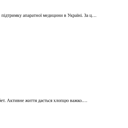
 підтримку апаратної медицини в Україні. За ц…
діабет. Активне життя дається хлопцю важко.…