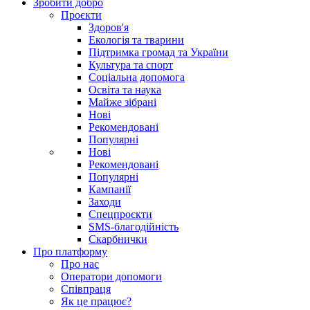
Зробити добро
Проєкти
Здоров'я
Екологія та тварини
Підтримка громад та України
Культура та спорт
Соціальна допомога
Освіта та наука
Майже зібрані
Нові
Рекомендовані
Популярні
Нові
Рекомендовані
Популярні
Кампанії
Заходи
Спецпроєкти
SMS-благодійність
Скарбнички
Про платформу
Про нас
Оператори допомоги
Співпраця
Як це працює?