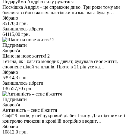
Подаруймо Андрію силу рухатися
Посмішка Андрія – це справжнє диво. Три роки тому ми
боялися за його життя: настільки низька вага була у…
Зібрано
85170,0
грн.
Залишилось зібрати
64115,00
грн.
Підтримати
Здоров'я
Шанс на нове життя! 2
Тетяна, як і багато молодих дівчат, будувала своє життя,
сповнене цілей та планів. Проте в 21 рік усе ка…
Зібрано
53914,3
грн.
Залишилось зібрати
136557,70
грн.
Підтримати
Здоров'я
Активність – сенс її життя
Софії 9 років, у неї цукровий діабет І типу. Для підтримки і
контролю глюкози в крові їй потрібно вводит…
Зібрано
10812,0
грн.