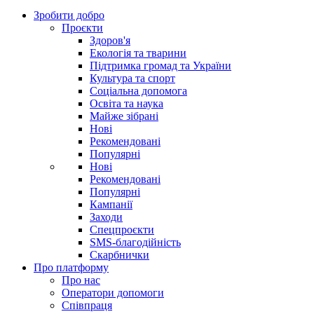
Зробити добро
Проєкти
Здоров'я
Екологія та тварини
Підтримка громад та України
Культура та спорт
Соціальна допомога
Освіта та наука
Майже зібрані
Нові
Рекомендовані
Популярні
Нові
Рекомендовані
Популярні
Кампанії
Заходи
Спецпроєкти
SMS-благодійність
Скарбнички
Про платформу
Про нас
Оператори допомоги
Співпраця