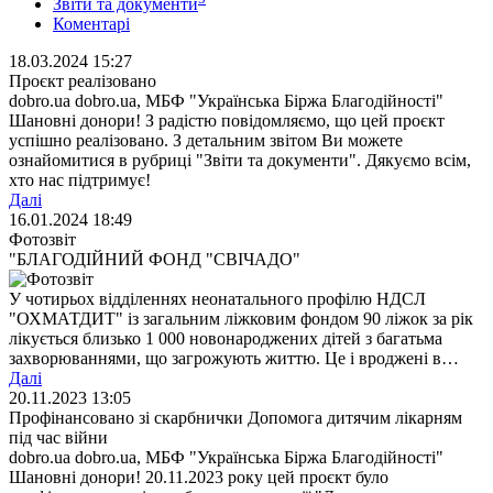
Звіти та документи
Коментарі
18.03.2024 15:27
Проєкт реалізовано
dobro.ua dobro.ua, МБФ "Українська Біржа Благодійності"
Шановні донори! З радістю повідомляємо, що цей проєкт
успішно реалізовано. З детальним звітом Ви можете
ознайомитися в рубриці "Звіти та документи". Дякуємо всім,
хто нас підтримує!
Далі
16.01.2024 18:49
Фотозвіт
"БЛАГОДІЙНИЙ ФОНД "СВІЧАДО"
У чотирьох відділеннях неонатального профілю НДСЛ
"ОХМАТДИТ" із загальним ліжковим фондом 90 ліжок за рік
лікується близько 1 000 новонароджених дітей з багатьма
захворюваннями, що загрожують життю. Це і вроджені в…
Далі
20.11.2023 13:05
Профінансовано зі скарбнички Допомога дитячим лікарням
під час війни
dobro.ua dobro.ua, МБФ "Українська Біржа Благодійності"
Шановні донори! 20.11.2023 року цей проєкт було