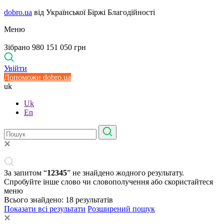
dobro.ua
від Української Біржі Благодійності
Меню
Зібрано 980 151 050 грн
Увійти
Допоможи dobro.ua
uk
Uk
En
За запитом “
12345
” не знайдено жодного результату.
Спробуйте інше слово чи словополучення або скористайтеся
меню
Всього знайдено:
18
результатів
Показати всі результати
Розширений пошук