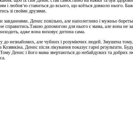
бажання: щоб їх син Денис став самостійно на ніжки та був здор
ням і любов‘ю ставиться до всього, що коїться довколо нього. Ба
тись зі своїми друзями.
и завданнями. Денис повільно, але наполегливо і мужньо бореться
 не справитись.Такою допомогою для нього є мама, але вона не з
 виходить, адже вона виховує дитина сама.
огу до незнайомих, але чуйних і розуміючих людей. Змушена тому
 Козявкіна. Денис після лікування показує гарні результати. Бу
Тому Денис і його мама звертаються до небайдужих та добрих л
са.