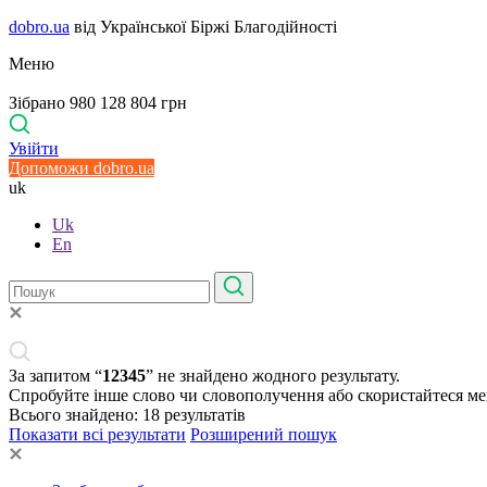
dobro.ua
від Української Біржі Благодійності
Меню
Зібрано 980 128 804 грн
Увійти
Допоможи dobro.ua
uk
Uk
En
За запитом “
12345
” не знайдено жодного результату.
Спробуйте інше слово чи словополучення або скористайтеся м
Всього знайдено:
18
результатів
Показати всі результати
Розширений пошук