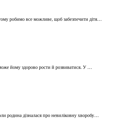
тому робимо все можливе, щоб забезпечити дітя…
поможе йому здорово рости й розвиватися. У …
коли родина дізналася про невиліковну хворобу…