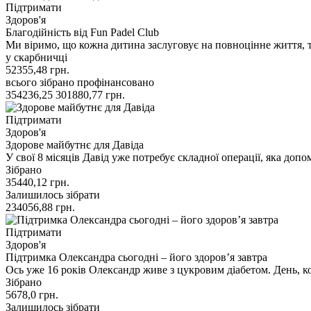
Підтримати
Здоров'я
Благодійність від Fun Padel Club
Ми віримо, що кожна дитина заслуговує на повноцінне життя, 
у скарбничці
52355,48
грн.
всього зібрано
профінансовано
354236,25
301880,77
грн.
Підтримати
Здоров'я
Здорове майбутнє для Давіда
У свої 8 місяців Давід уже потребує складної операції, яка до
Зібрано
35440,12
грн.
Залишилось зібрати
234056,88
грн.
Підтримати
Здоров'я
Підтримка Олександра сьогодні – його здоров’я завтра
Ось уже 16 років Олександр живе з цукровим діабетом. День, 
Зібрано
5678,0
грн.
Залишилось зібрати