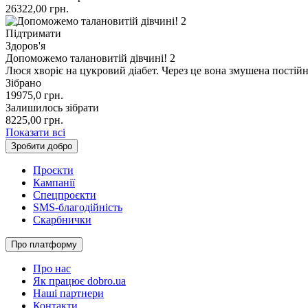
26322,00
грн.
Підтримати
Здоров'я
Допоможемо талановитій дівчині! 2
Люся хворіє на цукровий діабет. Через це вона змушена постій
Зібрано
19975,0
грн.
Залишилось зібрати
8225,00
грн.
Показати всі
Зробити добро
Проєкти
Кампанії
Спецпроєкти
SMS-благодійність
Скарбнички
Про платформу
Про нас
Як працює dobro.ua
Наші партнери
Контакти