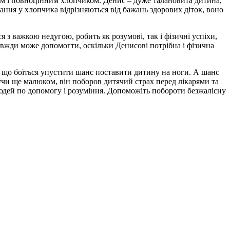
овим і повноцінним хлопчиком. Денис – дуже талановита дитина,
жання у хлопчика відрізняються від бажань здорових діток, воно
 з важкою недугою, робить як розумові, так і фізичні успіхи,
авжди може допомогти, оскільки Денисові потрібна і фізична
, що боїться упустити шанс поставити дитину на ноги. А шанс
дучи ще малюком, він поборов дитячий страх перед лікарями та
юдей по допомогу і розуміння. Допоможіть побороти безжалісну