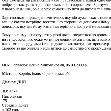
Ось уже десятий рік поспіль у сім‘ї Гарвасюків є тільки одне 
добре контактує як з ровесниками, так і з дорослими. З розумін
у нього незмінне, бо він мріє самостійно піти до школи та навча
Зараз до нього приходить вчителька, яку він дуже чекає з новим
але ще багато потрібно досягти. Без сторонньої допомоги йому
допомога, яку дає йому мама, і матеріальна, що у неї не завжди
Тому вона змушена стукати у різні двері, звертатися по допом
на те, що хлопчик може жити повноцінним життям, дала клініка
важкими процедурами і тепер дуже чекає наступних процедур. 
хворобу та ще ближче наблизитись до самостійного кроку Дени
ПІБ:
Гарвасюк Денис Миколайович, 06.09.2009 р.
Місто:
с. Корнів, Івано-Франківська обл.
Діагноз:
ДЦП
ID:
4754
Підтримали
75
Середній донат
≈
102
грн.