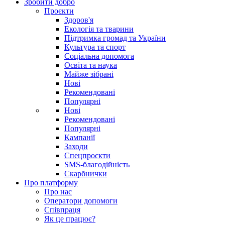
Зробити добро
Проєкти
Здоров'я
Екологія та тварини
Підтримка громад та України
Культура та спорт
Соціальна допомога
Освіта та наука
Майже зібрані
Нові
Рекомендовані
Популярні
Нові
Рекомендовані
Популярні
Кампанії
Заходи
Спецпроєкти
SMS-благодійність
Скарбнички
Про платформу
Про нас
Оператори допомоги
Співпраця
Як це працює?