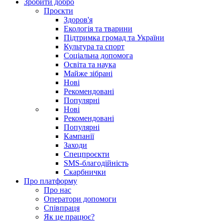
Зробити добро
Проєкти
Здоров'я
Екологія та тварини
Підтримка громад та України
Культура та спорт
Соціальна допомога
Освіта та наука
Майже зібрані
Нові
Рекомендовані
Популярні
Нові
Рекомендовані
Популярні
Кампанії
Заходи
Спецпроєкти
SMS-благодійність
Скарбнички
Про платформу
Про нас
Оператори допомоги
Співпраця
Як це працює?