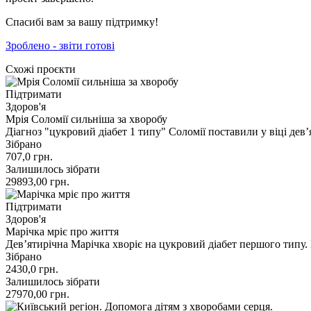
Спасибі вам за вашу підтримку!
Зроблено - звіти готові
Схожі проєкти
Підтримати
Здоров'я
Мрія Соломії сильніша за хворобу
Діагноз "цукровий діабет 1 типу" Соломії поставили у віці дев’
Зібрано
707,0
грн.
Залишилось зібрати
29893,00
грн.
Підтримати
Здоров'я
Марічка мріє про життя
Девʼятирічна Марічка хворіє на цукровий діабет першого типу. 
Зібрано
2430,0
грн.
Залишилось зібрати
27970,00
грн.