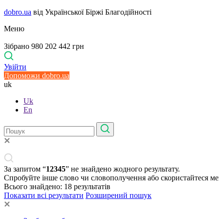
dobro.ua
від Української Біржі Благодійності
Меню
Зібрано 980 202 442 грн
Увійти
Допоможи dobro.ua
uk
Uk
En
За запитом “
12345
” не знайдено жодного результату.
Спробуйте інше слово чи словополучення або скористайтеся м
Всього знайдено:
18
результатів
Показати всі результати
Розширений пошук