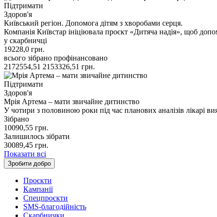
Підтримати
Здоров'я
Київський регіон. Допомога дітям з хворобами серця.
Компанія Київстар ініціювала проєкт «Дитяча надія», щоб допо
у скарбничці
19228,0
грн.
всього зібрано
профінансовано
2172554,51
2153326,51
грн.
Підтримати
Здоров'я
Мрія Артема – мати звичайне дитинство
У чотири з половиною роки під час планових аналізів лікарі 
Зібрано
10090,55
грн.
Залишилось зібрати
30089,45
грн.
Показати всі
Зробити добро
Проєкти
Кампанії
Спецпроєкти
SMS-благодійність
Скарбнички