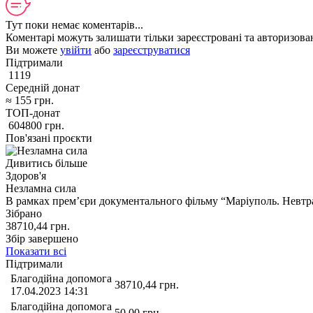
Тут поки немає коментарів...
Коментарі можуть залишати тільки зареєстровані та авторизован
Ви можете
увійти
або
зареєструватися
Підтримали
1119
Середній донат
≈
155
грн.
ТОП-донат
604800
грн.
Пов'язані проєкти
Дивитись більше
Здоров'я
Незламна сила
В рамках премʼєри документального фільму “Маріуполь. Невтр
Зібрано
38710,44
грн.
Збір завершено
Показати всі
Підтримали
Благодійна допомога
38710,44
грн.
17.04.2023 14:31
Благодійна допомога
50,00
грн.