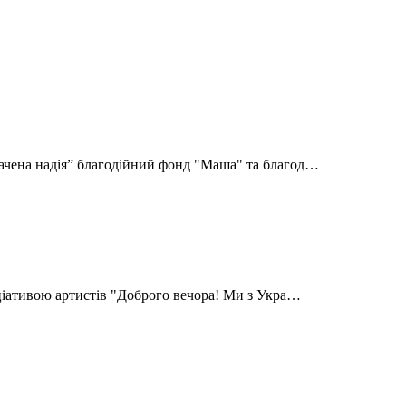
ачена надія” благодійний фонд "Маша" та благод…
іціативою артистів "Доброго вечора! Ми з Укра…