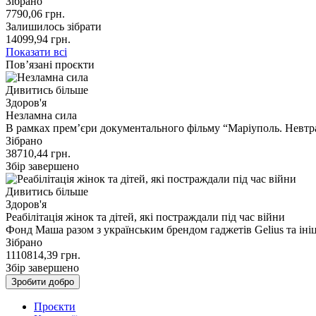
Зібрано
7790,06
грн.
Залишилось зібрати
14099,94
грн.
Показати всі
Пов’язані проєкти
Дивитись більше
Здоров'я
Незламна сила
В рамках премʼєри документального фільму “Маріуполь. Невтр
Зібрано
38710,44
грн.
Збір завершено
Дивитись більше
Здоров'я
Реабілітація жінок та дітей, які постраждали під час війни
Фонд Маша разом з українським брендом гаджетів Gelius та ін
Зібрано
1110814,39
грн.
Збір завершено
Зробити добро
Проєкти