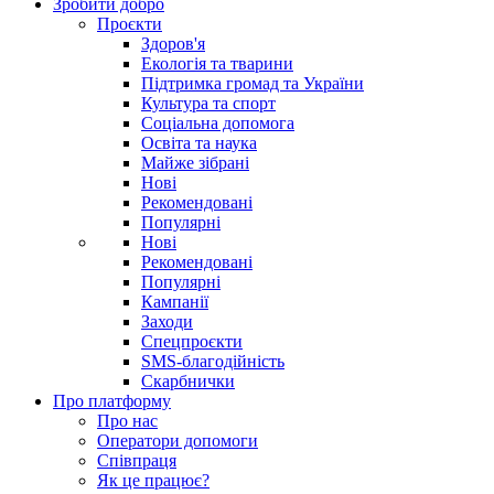
Зробити добро
Проєкти
Здоров'я
Екологія та тварини
Підтримка громад та України
Культура та спорт
Соціальна допомога
Освіта та наука
Майже зібрані
Нові
Рекомендовані
Популярні
Нові
Рекомендовані
Популярні
Кампанії
Заходи
Спецпроєкти
SMS-благодійність
Скарбнички
Про платформу
Про нас
Оператори допомоги
Співпраця
Як це працює?