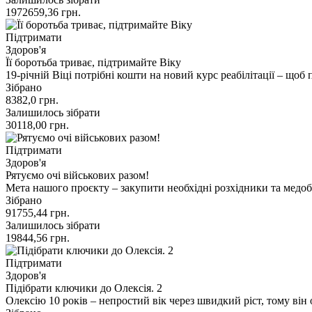
1972659,36
грн.
Підтримати
Здоров'я
Її боротьба триває, підтримайте Віку
19-річній Віці потрібні кошти на новий курс реабілітації – що
Зібрано
8382,0
грн.
Залишилось зібрати
30118,00
грн.
Підтримати
Здоров'я
Рятуємо очі військових разом!
Мета нашого проєкту – закупити необхідні розхідники та мед
Зібрано
91755,44
грн.
Залишилось зібрати
19844,56
грн.
Підтримати
Здоров'я
Підібрати ключики до Олексія. 2
Олексію 10 років – непростий вік через швидкий ріст, тому ві