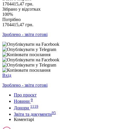
1704415,47
грн.
Зібрано у відсотках
100%
Потрібно
1704415,47
грн.
Зроблено - звіти готові
Вхід
Зроблено - звіти готові
Про проєкт
9
Новини
1119
Донори
95
Звіти та документи
Коментарі