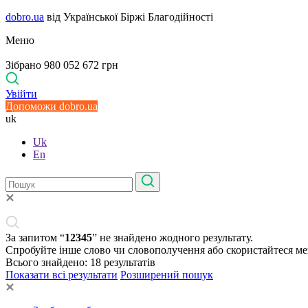
dobro.ua
від Української Біржі Благодійності
Меню
Зібрано 980 052 672 грн
Увійти
Допоможи dobro.ua
uk
Uk
En
За запитом “
12345
” не знайдено жодного результату.
Спробуйте інше слово чи словополучення або скористайтеся м
Всього знайдено:
18
результатів
Показати всі результати
Розширений пошук