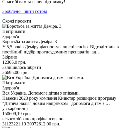
Спасибі вам за вашу підтримку!
Зроблено - звіти готові
Схожі проєкти
Підтримати
Здоров'я
Боротьба за життя Деміра. 3
У 5,5 років Деміру діагностували епілепсію. Відтоді тривав
постійний підбір протисудомних препаратів, ад…
Зібрано
12305,0
грн.
Залишилось зібрати
26695,00
грн.
Підтримати
Здоров'я
Вся Україна. Допомога дітям з опіками.
Навесні 2023 року компанія Київстар розширює програму
"Дитяча надія" новим напрямком - допомога дітям з …
у скарбничці
150609,19
грн.
всього зібрано
профінансовано
31123221,19
30972612,00
грн.