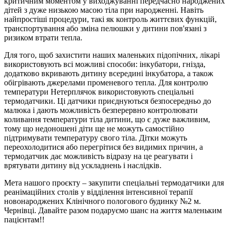
критичним моментом у виходжуванні передчасно народжених
дітей з дуже низькою масою тіла при народженні. Навіть
найпростіші процедури, такі як контроль життєвих функцій,
транспортування або зміна пелюшки у дитини пов'язані з
ризиком втрати тепла.
Для того, щоб захистити наших маленьких підопічних, лікарі
використовують всі можливі способи: інкубатори, гнізда,
додатково вкривають дитину всередині інкубатора, а також
обігрівають джерелами променевого тепла. Для контролю
температури Нетерплячок використовують спеціальні
термодатчики. Ці датчики приєднуються безпосередньо до
малюка і дають можливість безперервно контролювати
коливання температури тіла дитини, що є дуже важливим,
тому що недоношені діти ще не можуть самостійно
підтримувати температуру свого тіла. Дітки можуть
переохолодитися або перегрітися без видимих причин, а
термодатчик дає можливість відразу на це реагувати і
врятувати дитину від ускладнень і наслідків.
Мета нашого проєкту – закупити спеціальні термодатчики для
реанімаційних столів у відділення інтенсивної терапії
новонароджених Клінічного пологового будинку №2 м.
Чернівці. Давайте разом подаруємо шанс на життя маленьким
пацієнтам!!