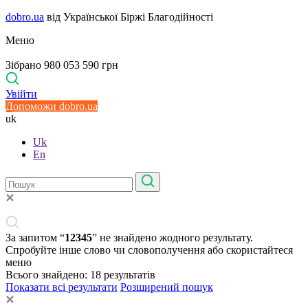
dobro.ua
від Української Біржі Благодійності
Меню
Зібрано 980 053 590 грн
Увійти
Допоможи dobro.ua
uk
Uk
En
За запитом “
12345
” не знайдено жодного результату.
Спробуйте інше слово чи словополучення або скористайтеся
меню
Всього знайдено:
18
результатів
Показати всі результати
Розширений пошук