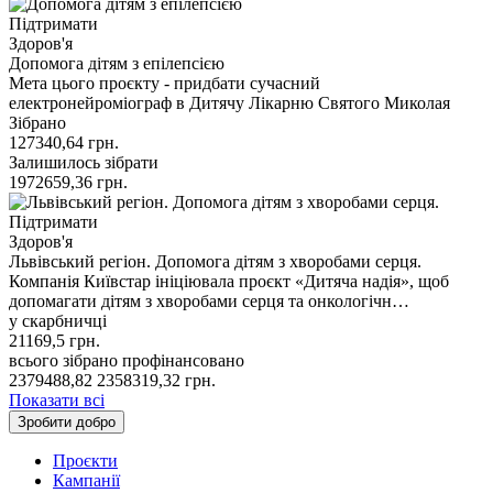
Підтримати
Здоров'я
Допомога дітям з епілепсією
Мета цього проєкту - придбати сучасний
електронейроміограф в Дитячу Лікарню Святого Миколая
Зібрано
127340,64
грн.
Залишилось зібрати
1972659,36
грн.
Підтримати
Здоров'я
Львівський регіон. Допомога дітям з хворобами серця.
Компанія Київстар ініціювала проєкт «Дитяча надія», щоб
допомагати дітям з хворобами серця та онкологічн…
у скарбничці
21169,5
грн.
всього зібрано
профінансовано
2379488,82
2358319,32
грн.
Показати всі
Зробити добро
Проєкти
Кампанії