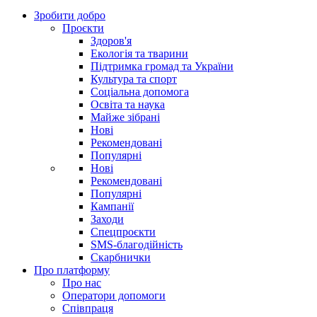
Зробити добро
Проєкти
Здоров'я
Екологія та тварини
Підтримка громад та України
Культура та спорт
Соціальна допомога
Освіта та наука
Майже зібрані
Нові
Рекомендовані
Популярні
Нові
Рекомендовані
Популярні
Кампанії
Заходи
Спецпроєкти
SMS-благодійність
Скарбнички
Про платформу
Про нас
Оператори допомоги
Співпраця