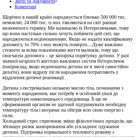
Звіти та документи
Коментарі
Щорічно в нашій країні народжується близько 500 000 тис.
немовлят, 24 000 тис. із них з'являються на світ раніше
визначеного терміну. Ми називаємо їх Нетерплячками, тому
що вони настільки сильно хочуть побачити цей світ, що
народжуються недоношеними. Якщо не надати кваліфіковану
допомогу, то 70% з них можуть померти... Дуже важливо
стежити за всіма показниками життя малюків, тому що
своєчасна допомога – це запорука порятунку дитини. У разі
значної незрілості життєво важливих систем Нетерплячок
(наприклад, якщо недоношена дитина не в змозі самостійно
дихати), вони відразу після народження потрапляють у
відділення дитячої реанімації.
Дитина з екстремально низькою масою тіла, починаючи з
моменту народження, має потребу в особливій увазі до
температури навколишнього середовища. Її ще не
сформований організм не здатний підтримувати необхідну
температуру тіла і витрачає на обігрів всю свою енергію і
сили.
Холодовий стрес спричиняє зміни фізіологічних процесів, що
збільшує ризик захворювання або ускладнює одужання
дитини. Підтримка нормального теплового режиму є