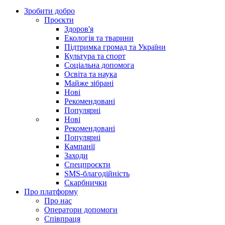
Зробити добро
Проєкти
Здоров'я
Екологія та тварини
Підтримка громад та України
Культура та спорт
Соціальна допомога
Освіта та наука
Майже зібрані
Нові
Рекомендовані
Популярні
Нові
Рекомендовані
Популярні
Кампанії
Заходи
Спецпроєкти
SMS-благодійність
Скарбнички
Про платформу
Про нас
Оператори допомоги
Співпраця