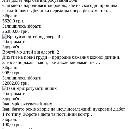
Ліза долає чергове випробування долі
Єлизавета народилася здоровою, але на сьогодні пройшла
важкий шлях. Дівчинка пережила операцію, хімієтер…
Зібрано
5620,0
грн.
Залишилось зібрати
26380,00
грн.
Підтримати
Здоров'я
Врятуймо дітей від алергії! 2
Дихати на повні груди – природне бажання кожної дитини,
але в Запоріжжі – місті, яке дихає заводами, це …
Зібрано
998,0
грн.
Залишилось зібрати
32002,00
грн.
Підтримати
Здоров'я
Іван мріє рятувати інших
Іван багато років хворіє на інсулінозалежний цукровий діабет
1-го типу. Жорстка дієта та постійний контр…
Зібрано
190,0
грн.