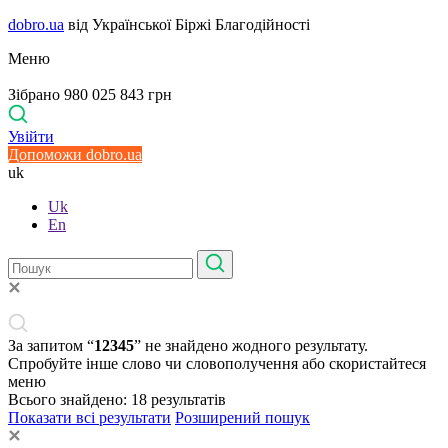
dobro.ua
від Української Біржі Благодійності
Меню
Зібрано 980 025 843 грн
Увійти
Допоможи dobro.ua
uk
Uk
En
За запитом “
12345
” не знайдено жодного результату.
Спробуйте інше слово чи словополучення або скористайтеся
меню
Всього знайдено:
18
результатів
Показати всі результати
Розширений пошук