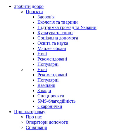
Зробити добро
Проєкти
Здоров'я
Екологія та тварини
Підтримка громад та України
Культура та спорт
Соціальна допомога
Освіта та наука
Майже зібрані
Нові
Рекомендовані
Популярні
Нові
Рекомендовані
Популярні
Кампанії
Заходи
Спецпроєкти
SMS-благодійність
Скарбнички
Про платформу
Про нас
Оператори допомоги
Співпраця