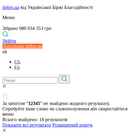
dobro.ua
від Української Біржі Благодійності
Меню
Зібрано 980 034 353 грн
Увійти
Допоможи dobro.ua
uk
Uk
En
За запитом “
12345
” не знайдено жодного результату.
Спробуйте інше слово чи словополучення або скористайтеся
меню
Всього знайдено:
18
результатів
Показати всі результати
Розширений пошук