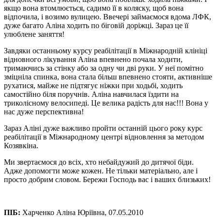
якщо вона втомлюється, садимо її в коляску, щоб вона
відпочила, і возимо вулицею. Ввечері займаємося вдома ЛФК,
дуже багато Аліна ходить по біговій доріжці. Зараз це її
улюблене заняття!
Завдяки останньому курсу реабілітації в Міжнародній клініці
відновного лікування Аліна впевнено почала ходити,
тримаючись за стінку або за одну чи дві руки. У неї помітно
зміцніла спинка, вона стала більш впевнено стояти, активніше
рухатися, майже не підтягує ніжки при ходьбі, ходить
самостійно біля поручнів. Аліна навчилася їздити на
триколісному велосипеді. Це велика радість для нас!!! Вона у
нас дуже перспективна!
Зараз Аліні дуже важливо пройти останній цього року курс
реабілітації в Міжнародному центрі відновлення за методом
Козявкіна.
Ми звертаємося до всіх, хто небайдужий до дитячої біди.
Адже допомогти може кожен. Не тільки матеріально, але і
просто добрим словом. Бережи Господь вас і ваших близьких!
ПІБ:
Харченко Алiна Юріївна, 07.05.2010