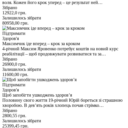
воля. Кожен його крок уперед – це результат ней…
Зібрано
12922,0
грн.
Залишилось зібрати
80958,00
грн.
Підтримати
Здоров'я
Максимчик іде вперед – крок за кроком
4-річний Максим Яровенко потребує коштів на новий курс
реабілітації – щоб продовжувати розвиватися та за…
Зібрано
26900,0
грн.
Залишилось зібрати
11600,00
грн.
Підтримати
Здоров'я
Щоб запобігти ушкоджень здоров’я
Половину свого життя 19-річний Юрій бореться зі страшною
хворобою. В девʼять років хлопець почав стрімко…
Зібрано
2800,55
грн.
Залишилось зібрати
25399,45
грн.