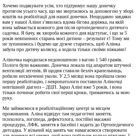
Хочемо подякувати усім, хто підтримує нашу донечку
протягом усього часу, що ми звертаємось за допомогою у зборі
коштів на реабілітації для нашої донечки. Нещодавно завдяки
вам у нашої Аліни з’явилась вдома бігова доріжка, на якій
вона займається кожного дня після ортопедичного дитячого
садочка. Я бачу, як хвороба кожного дня відступає, і що за 5
років невпинних старань моєї дитини – результат є! Тому ми
не зупинимось і будемо ще дужче старатись, щоб Алінка
забула про дитячу коляску, а ходила тільки своїми ніжками!
Аліночка народилася недоношеною з вагою 1 540 грамів.
Пологи були важкими. Донечка лежала під апаратом штучної
вентиляції легенів, їй щодня ставили безліч крапельниць,
робили нескінченні уколи. У 2,5 місяці вона пройшла свою
першу реабілітацію, і невропатологи поставили Аліночці
невтішний діагноз – ДЦП. Зараз Аліні вже 5 років, і вона
тільки починає робити свої перші кроки, тримаючись за мою
руку.
Ми займаємося в реабілітаційному центрі за місцем
проживання. Аліна відвідує там педагогічні заняття,
психолога, логопеда, дефектолога, постійні масажні
процедури, ЛФК, заняття в басейні і ходить до Ортопедичного
дитсадка. У вільний від занять час намагаємося створювати
для донечки всі умови, щоб вона побільше ходила ніжками. І