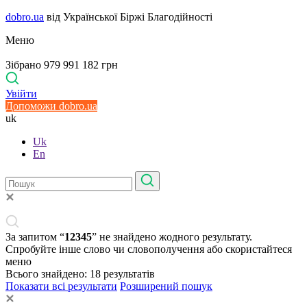
dobro.ua
від Української Біржі Благодійності
Меню
Зібрано 979 991 182 грн
Увійти
Допоможи dobro.ua
uk
Uk
En
За запитом “
12345
” не знайдено жодного результату.
Спробуйте інше слово чи словополучення або скористайтеся
меню
Всього знайдено:
18
результатів
Показати всі результати
Розширений пошук