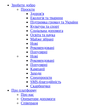
Зробити добро
Проєкти
Здоров'я
Екологія та тварини
Підтримка громад та України
Культура та спорт
Соціальна допомога
Освіта та наука
Майже зібрані
Нові
Рекомендовані
Популярні
Нові
Рекомендовані
Популярні
Кампанії
Заходи
Спецпроєкти
SMS-благодійність
Скарбнички
Про платформу
Про нас
Оператори допомоги
Співпраця