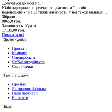
Долучіться до моєї мрії!
Юлія народилася передчасно з діагнозом "анемія
недоношених" на 33 тижні вагітності. У неї також виявили …
Зібрано
9865,0
грн.
Залишилось зібрати
17135,00
грн.
Показати всі
Зробити добро
Проєкти
Кампанії
Спецпроєкти
SMS-благодійність
Скарбнички
Про платформу
Про нас
Як працює dobro.ua
Наші партнери
Контакти
Інше