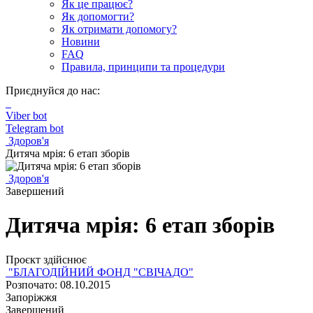
Як це працює?
Як допомогти?
Як отримати допомогу?
Новини
FAQ
Правила, принципи та процедури
Приєднуйся до нас:
Viber bot
Telegram bot
Здоров'я
Дитяча мрія: 6 етап зборів
Здоров'я
Завершений
Дитяча мрія: 6 етап зборів
Проєкт здійснює
"БЛАГОДІЙНИЙ ФОНД "СВІЧАДО"
Розпочато: 08.10.2015
Запоріжжя
Завершений