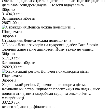
Оленка народилася третьою дитиною в багатодітній родині з
діагнозом "синдром Дауна". Пологи відбувались …
Зібрано
31494,0
грн.
Залишилось зібрати
28671,00
грн.
Підтримати
Здоров'я
Страждання Дениса можна полегшити. 3
У 3 роки Денис захворів на цукровий діабет. Вже 5 років
хлопчик живе з цим діагнозом. Йому важко не лише…
Зібрано
5171,0
грн.
Залишилось зібрати
26829,00
грн.
Підтримати
Здоров'я
Харківський регіон. Допомога онкохворим дітям.
Компанія Київстар ініціювала проєкт «Дитяча надія», щоб
допомагати дітям з хворобами серця та онкологічн…
у скарбничці
3372,0
грн.
всього зібрано
профінансовано