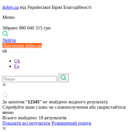
dobro.ua
від Української Біржі Благодійності
Меню
Зібрано 980 040 315 грн
Увійти
Допоможи dobro.ua
uk
Uk
En
За запитом “
12345
” не знайдено жодного результату.
Спробуйте інше слово чи словополучення або скористайтеся
меню
Всього знайдено:
18
результатів
Показати всі результати
Розширений пошук