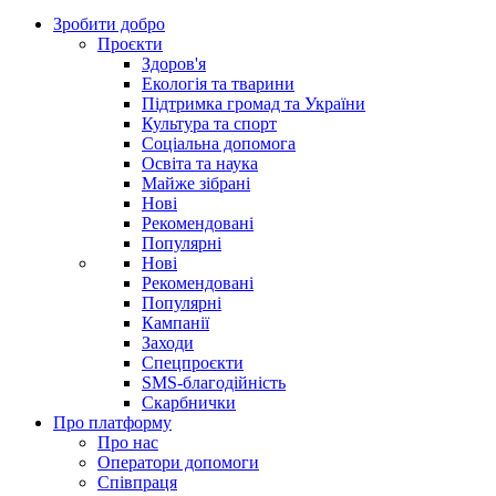
Зробити добро
Проєкти
Здоров'я
Екологія та тварини
Підтримка громад та України
Культура та спорт
Соціальна допомога
Освіта та наука
Майже зібрані
Нові
Рекомендовані
Популярні
Нові
Рекомендовані
Популярні
Кампанії
Заходи
Спецпроєкти
SMS-благодійність
Скарбнички
Про платформу
Про нас
Оператори допомоги
Співпраця