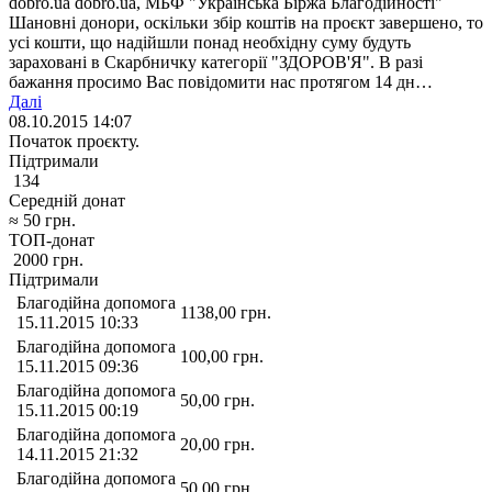
dobro.ua dobro.ua, МБФ "Українська Біржа Благодійності"
Шановні донори, оскільки збір коштів на проєкт завершено, то
усі кошти, що надійшли понад необхідну суму будуть
зараховані в Скарбничку категорії "ЗДОРОВ'Я". В разі
бажання просимо Вас повідомити нас протягом 14 дн…
Далі
08.10.2015 14:07
Початок проєкту.
Підтримали
134
Середній донат
≈
50
грн.
ТОП-донат
2000
грн.
Підтримали
Благодійна допомога
1138,00
грн.
15.11.2015 10:33
Благодійна допомога
100,00
грн.
15.11.2015 09:36
Благодійна допомога
50,00
грн.
15.11.2015 00:19
Благодійна допомога
20,00
грн.
14.11.2015 21:32
Благодійна допомога
50,00
грн.